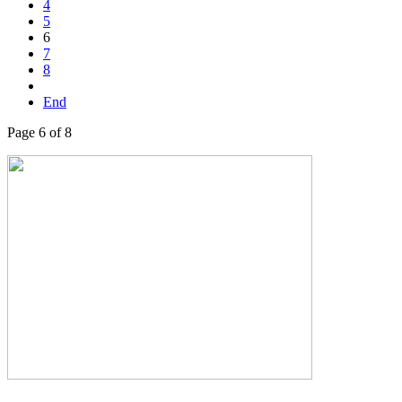
4
5
6
7
8
End
Page 6 of 8