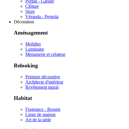
Portail - Garage
Clôture
Store
Véranda - Pergola
Décoration
Aménagement
Mobilier
Luminaire
Menuiserie et créateur
Relooking
Peinture décorative
Architecte d'intérieur
Revêtement mural
Habitat
Fragrance - Bougie
Linge de maison
Art de la table