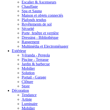
Escalier & Ascenseurs
Chauffage
Spa et Sauna
Maison et objets connectés
Plafonds tendus
Revêtements de sol
Sécurité
Porte, fenêtre et verrière
Dressing - Bibliothèque
Rangement
Multimédia et Electroménager
Extérieur
Véranda - Pergola
Piscine - Terrasse
Jardin & barbecue
Mobilier
Solution
Portail - Garage
Clôture
Store
Décoration
Tendance
Artiste
Luminaire
Mobilier