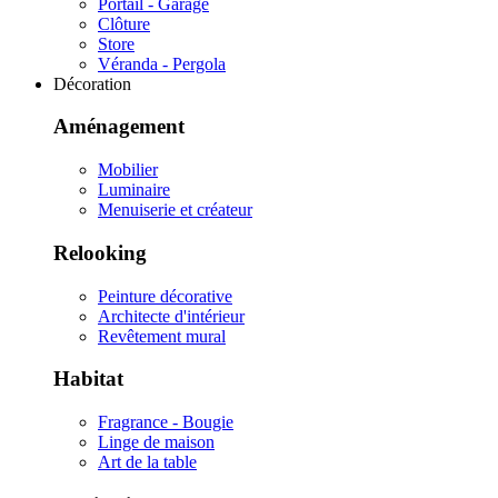
Portail - Garage
Clôture
Store
Véranda - Pergola
Décoration
Aménagement
Mobilier
Luminaire
Menuiserie et créateur
Relooking
Peinture décorative
Architecte d'intérieur
Revêtement mural
Habitat
Fragrance - Bougie
Linge de maison
Art de la table