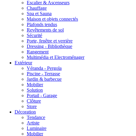
Escalier & Ascenseurs
Chauffage
Spa et Sauna
Maison et objets connectés
Plafonds tendus
Revêtements de sol
Sécurité
Porte, fenêtre et verrière
Dressing - Bibliothèque
Rangement
Multimédia et Electroménager
Extérieur
Véranda - Pergola
Piscine - Terrasse
Jardin & barbecue
Mobilier
Solution
Portail - Garage
Clôture
Store
Décoration
Tendance
Artiste
Luminaire
Mobilier