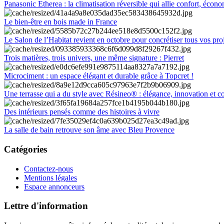
Panasonic Etherea : la climatisation réversible qui allie confort, économ
Le bien-être en bois made in France
Le Salon de l’Habitat revient en octobre pour concrétiser tous vos pro
Trois matières, trois univers, une même signature : Pierret
Microciment : un espace élégant et durable grâce à Topcret !
Une terrasse qui a du style avec Résineo® : élégance, innovation et c
Des intérieurs pensés comme des histoires à vivre
La salle de bain retrouve son âme avec Bleu Provence
Catégories
Contactez-nous
Mentions légales
Espace annonceurs
Lettre d'information