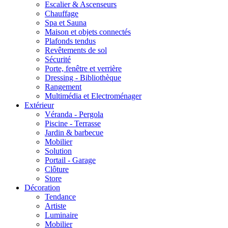
Escalier & Ascenseurs
Chauffage
Spa et Sauna
Maison et objets connectés
Plafonds tendus
Revêtements de sol
Sécurité
Porte, fenêtre et verrière
Dressing - Bibliothèque
Rangement
Multimédia et Electroménager
Extérieur
Véranda - Pergola
Piscine - Terrasse
Jardin & barbecue
Mobilier
Solution
Portail - Garage
Clôture
Store
Décoration
Tendance
Artiste
Luminaire
Mobilier