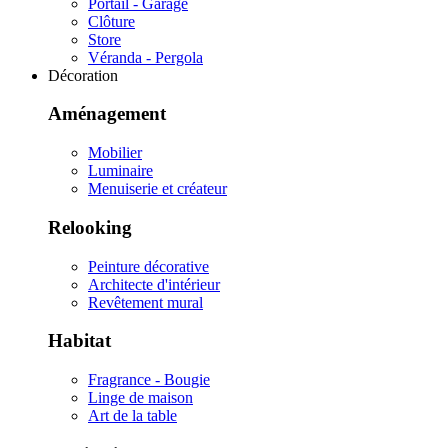
Portail - Garage
Clôture
Store
Véranda - Pergola
Décoration
Aménagement
Mobilier
Luminaire
Menuiserie et créateur
Relooking
Peinture décorative
Architecte d'intérieur
Revêtement mural
Habitat
Fragrance - Bougie
Linge de maison
Art de la table