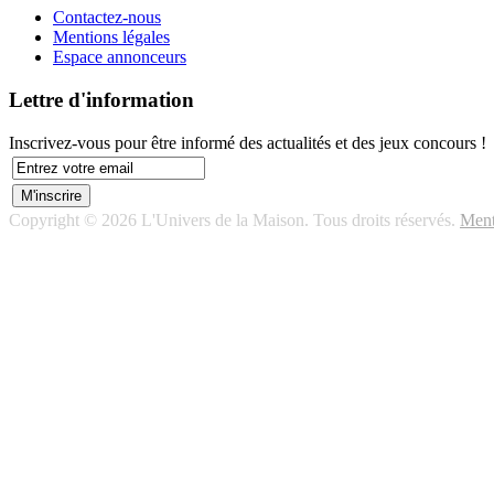
Contactez-nous
Mentions légales
Espace annonceurs
Lettre d'information
Inscrivez-vous pour être informé des actualités et des jeux concours !
Copyright © 2026 L'Univers de la Maison. Tous droits réservés.
Ment