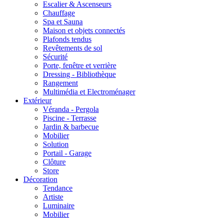
Escalier & Ascenseurs
Chauffage
Spa et Sauna
Maison et objets connectés
Plafonds tendus
Revêtements de sol
Sécurité
Porte, fenêtre et verrière
Dressing - Bibliothèque
Rangement
Multimédia et Electroménager
Extérieur
Véranda - Pergola
Piscine - Terrasse
Jardin & barbecue
Mobilier
Solution
Portail - Garage
Clôture
Store
Décoration
Tendance
Artiste
Luminaire
Mobilier