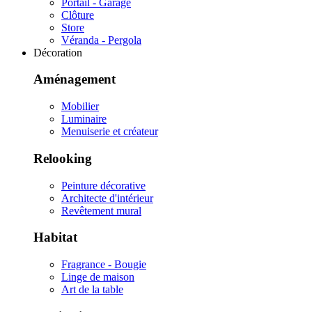
Portail - Garage
Clôture
Store
Véranda - Pergola
Décoration
Aménagement
Mobilier
Luminaire
Menuiserie et créateur
Relooking
Peinture décorative
Architecte d'intérieur
Revêtement mural
Habitat
Fragrance - Bougie
Linge de maison
Art de la table