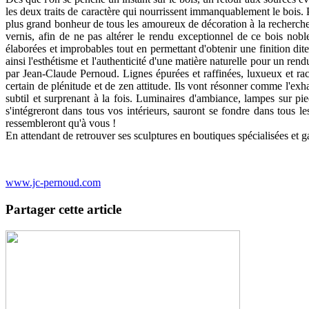
les deux traits de caractère qui nourrissent immanquablement le bois. 
plus grand bonheur de tous les amoureux de décoration à la recherche d
vernis, afin de ne pas altérer le rendu exceptionnel de ce bois nobl
élaborées et improbables tout en permettant d'obtenir une finition di
ainsi l'esthétisme et l'authenticité d'une matière naturelle pour un r
par Jean-Claude Pernoud. Lignes épurées et raffinées, luxueux et rac
certain de plénitude et de zen attitude. Ils vont résonner comme l'exh
subtil et surprenant à la fois. Luminaires d'ambiance, lampes sur pied
s'intégreront dans tous vos intérieurs, sauront se fondre dans tous l
ressembleront qu'à vous !
En attendant de retrouver ses sculptures en boutiques spécialisées et ga
www.jc-pernoud.com
Partager cette article