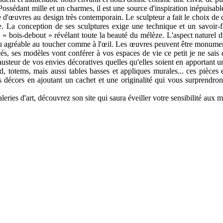
Possédant mille et un charmes, il est une source d'inspiration inépuisab
'œuvres au design très contemporain. Le sculpteur a fait le choix de con
e. La conception de ses sculptures exige une technique et un savoir-f
te « bois-debout » révélant toute la beauté du mélèze. L'aspect naturel
endu agréable au toucher comme à l'œil. Les œuvres peuvent être monument
és, ses modèles vont conférer à vos espaces de vie ce petit je ne sais 
austeur de vos envies décoratives quelles qu'elles soient en apportant u
, totems, mais aussi tables basses et appliques murales... ces pièces e
es décors en ajoutant un cachet et une originalité qui vous surprendro
leries d'art, découvrez son site qui saura éveiller votre sensibilité aux m