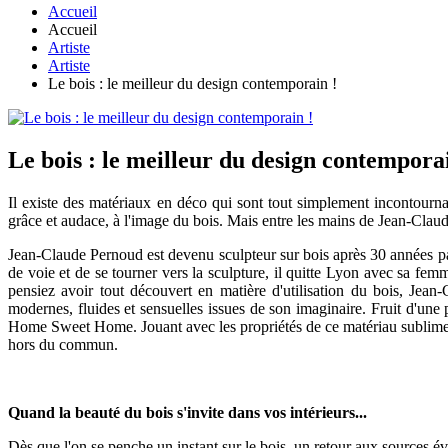
Accueil
Accueil
Artiste
Artiste
Le bois : le meilleur du design contemporain !
Le bois : le meilleur du design contempora
Il existe des matériaux en déco qui sont tout simplement incontourna
grâce et audace, à l'image du bois. Mais entre les mains de Jean-Claud
Jean-Claude Pernoud est devenu sculpteur sur bois après 30 années pas
de voie et de se tourner vers la sculpture, il quitte Lyon avec sa fem
pensiez avoir tout découvert en matière d'utilisation du bois, Jean
modernes, fluides et sensuelles issues de son imaginaire. Fruit d'une 
Home Sweet Home. Jouant avec les propriétés de ce matériau sublime d'o
hors du commun.
Quand la beauté du bois s'invite dans vos intérieurs...
Dès que l'on se penche un instant sur le bois, un retour aux sources é