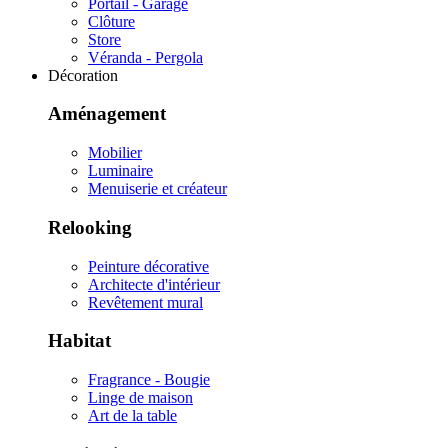
Portail - Garage
Clôture
Store
Véranda - Pergola
Décoration
Aménagement
Mobilier
Luminaire
Menuiserie et créateur
Relooking
Peinture décorative
Architecte d'intérieur
Revêtement mural
Habitat
Fragrance - Bougie
Linge de maison
Art de la table