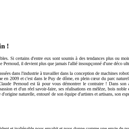
in !
bles. Si certains d'entre eux sont soumis à des tendances plus ou moi
e Pernoud, il devient plus que jamais l'allié insoupçonné d'une déco ult
sées dans l'industrie à travailler dans la conception de machines robo
me en 2009 et c'est dans le Puy de dôme, en plein cœur du parc naturel d
-Claude Pernoud est là pour vous démontrer le contraire ! Dans son at
passion et d'un réel savoir-faire, ses réalisations en mélèze, bois nobl
rigine naturelle, entouré de son équipe d'artistes et artisans, son espr
vident et inaliénable nous envahit et nous donne comme une envie de pure