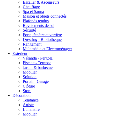
Escalier & Ascenseurs
Chauffage
Spa et Sauna
Maison et objets connectés
Plafonds tendus
Revêtements de sol
Sécurité
Porte, fenêtre et verrière
Dressing - Bibliothèque
Rangement
Multimédia et Electroménager
Extérieur
Véranda - Pergola
Piscine - Terrasse
Jardin & barbecue
Mobilier
Solution
Portail - Garage
Clôture
Store
Décoration
Tendance
Artiste
Luminaire
Mobilier