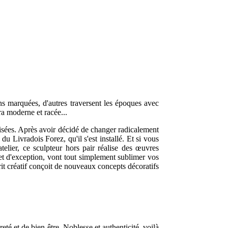
ns marquées, d'autres traversent les époques avec
ra moderne et racée...
tisées. Après avoir décidé de changer radicalement
u Livradois Forez, qu'il s'est installé. Et si vous
elier, ce sculpteur hors pair réalise des œuvres
e et d'exception, vont tout simplement sublimer vos
it créatif conçoit de nouveaux concepts décoratifs
té et de bien-être. Noblesse et authenticité, voilà