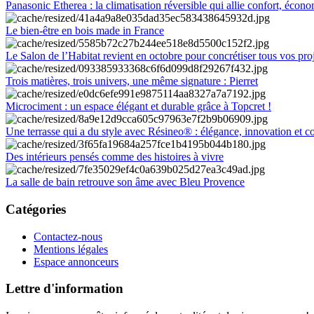
Panasonic Etherea : la climatisation réversible qui allie confort, économ
Le bien-être en bois made in France
Le Salon de l’Habitat revient en octobre pour concrétiser tous vos pro
Trois matières, trois univers, une même signature : Pierret
Microciment : un espace élégant et durable grâce à Topcret !
Une terrasse qui a du style avec Résineo® : élégance, innovation et c
Des intérieurs pensés comme des histoires à vivre
La salle de bain retrouve son âme avec Bleu Provence
Catégories
Contactez-nous
Mentions légales
Espace annonceurs
Lettre d'information