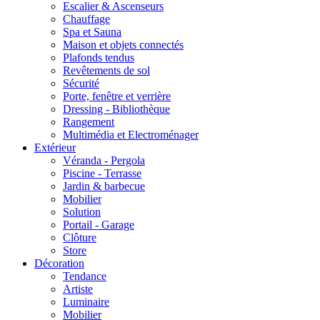
Escalier & Ascenseurs
Chauffage
Spa et Sauna
Maison et objets connectés
Plafonds tendus
Revêtements de sol
Sécurité
Porte, fenêtre et verrière
Dressing - Bibliothèque
Rangement
Multimédia et Electroménager
Extérieur
Véranda - Pergola
Piscine - Terrasse
Jardin & barbecue
Mobilier
Solution
Portail - Garage
Clôture
Store
Décoration
Tendance
Artiste
Luminaire
Mobilier