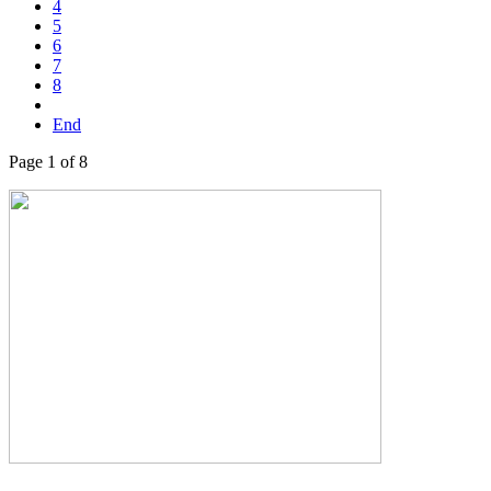
4
5
6
7
8
End
Page 1 of 8