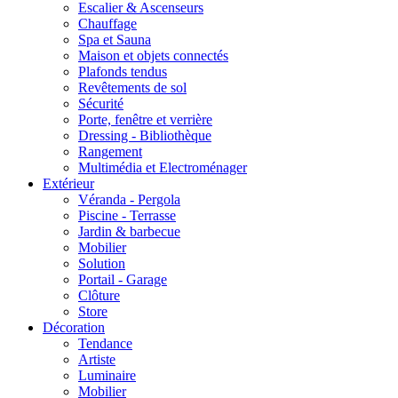
Escalier & Ascenseurs
Chauffage
Spa et Sauna
Maison et objets connectés
Plafonds tendus
Revêtements de sol
Sécurité
Porte, fenêtre et verrière
Dressing - Bibliothèque
Rangement
Multimédia et Electroménager
Extérieur
Véranda - Pergola
Piscine - Terrasse
Jardin & barbecue
Mobilier
Solution
Portail - Garage
Clôture
Store
Décoration
Tendance
Artiste
Luminaire
Mobilier