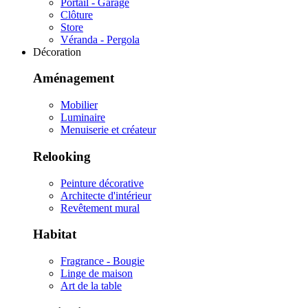
Portail - Garage
Clôture
Store
Véranda - Pergola
Décoration
Aménagement
Mobilier
Luminaire
Menuiserie et créateur
Relooking
Peinture décorative
Architecte d'intérieur
Revêtement mural
Habitat
Fragrance - Bougie
Linge de maison
Art de la table