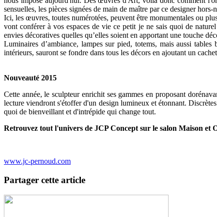
nous impose aujourd'hui. Des œuvres d'Art, voilà donc comment l'on qua
sensuelles, les pièces signées de main de maître par ce designer hors-no
Ici, les œuvres, toutes numérotées, peuvent être monumentales ou plus 
vont conférer à vos espaces de vie ce petit je ne sais quoi de nature
envies décoratives quelles qu’elles soient en apportant une touche décor
Luminaires d’ambiance, lampes sur pied, totems, mais aussi tables b
intérieurs, sauront se fondre dans tous les décors en ajoutant un cache
Nouveauté 2015
Cette année, le sculpteur enrichit ses gammes en proposant dorénavan
lecture viendront s'étoffer d'un design lumineux et étonnant. Discrètes
quoi de bienveillant et d'intrépide qui change tout.
Retrouvez tout l'univers de JCP Concept sur le salon Maison et O
www.jc-pernoud.com
Partager cette article