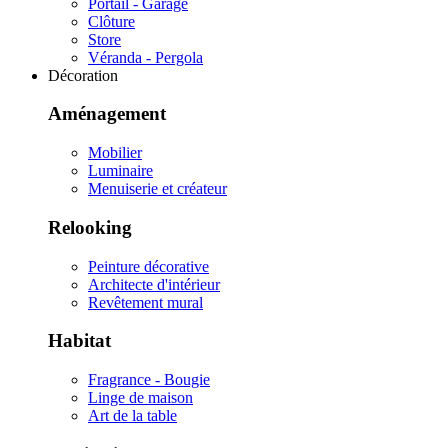
Portail - Garage
Clôture
Store
Véranda - Pergola
Décoration
Aménagement
Mobilier
Luminaire
Menuiserie et créateur
Relooking
Peinture décorative
Architecte d'intérieur
Revêtement mural
Habitat
Fragrance - Bougie
Linge de maison
Art de la table