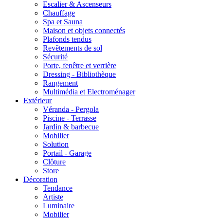
Escalier & Ascenseurs
Chauffage
Spa et Sauna
Maison et objets connectés
Plafonds tendus
Revêtements de sol
Sécurité
Porte, fenêtre et verrière
Dressing - Bibliothèque
Rangement
Multimédia et Electroménager
Extérieur
Véranda - Pergola
Piscine - Terrasse
Jardin & barbecue
Mobilier
Solution
Portail - Garage
Clôture
Store
Décoration
Tendance
Artiste
Luminaire
Mobilier