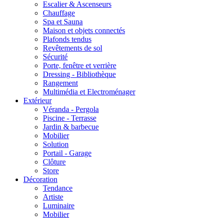
Escalier & Ascenseurs
Chauffage
Spa et Sauna
Maison et objets connectés
Plafonds tendus
Revêtements de sol
Sécurité
Porte, fenêtre et verrière
Dressing - Bibliothèque
Rangement
Multimédia et Electroménager
Extérieur
Véranda - Pergola
Piscine - Terrasse
Jardin & barbecue
Mobilier
Solution
Portail - Garage
Clôture
Store
Décoration
Tendance
Artiste
Luminaire
Mobilier