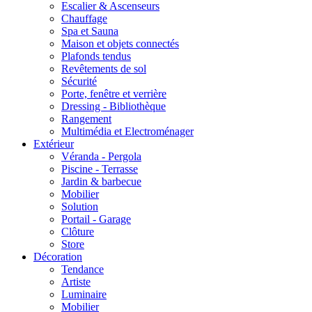
Escalier & Ascenseurs
Chauffage
Spa et Sauna
Maison et objets connectés
Plafonds tendus
Revêtements de sol
Sécurité
Porte, fenêtre et verrière
Dressing - Bibliothèque
Rangement
Multimédia et Electroménager
Extérieur
Véranda - Pergola
Piscine - Terrasse
Jardin & barbecue
Mobilier
Solution
Portail - Garage
Clôture
Store
Décoration
Tendance
Artiste
Luminaire
Mobilier