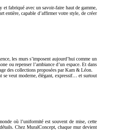
cy et fabriqué avec un savoir-faire haut de gamme,
 entière, capable d’affirmer votre style, de créer
igence, les murs s’imposent aujourd’hui comme un
e zone ou repenser l’ambiance d’un espace. Et dans
’image des collections proposées par Kam & Léon.
int se veut moderne, élégant, expressif… et surtout
onde où l’uniformité est souvent de mise, cette
x détails. Chez MuralConcept, chaque mur devient