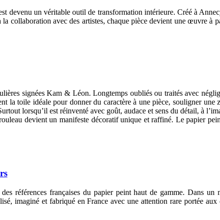
est devenu un véritable outil de transformation intérieure. Créé à Anne
a collaboration avec des artistes, chaque pièce devient une œuvre à part
ngulières signées Kam & Léon. Longtemps oubliés ou traités avec négl
nent la toile idéale pour donner du caractère à une pièce, souligner un
 Surtout lorsqu’il est réinventé avec goût, audace et sens du détail, à l
e rouleau devient un manifeste décoratif unique et raffiné. Le papier pe
rs
des références françaises du papier peint haut de gamme. Dans un m
isé, imaginé et fabriqué en France avec une attention rare portée au