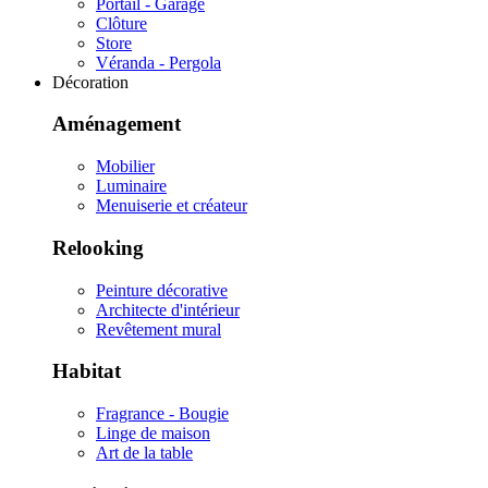
Portail - Garage
Clôture
Store
Véranda - Pergola
Décoration
Aménagement
Mobilier
Luminaire
Menuiserie et créateur
Relooking
Peinture décorative
Architecte d'intérieur
Revêtement mural
Habitat
Fragrance - Bougie
Linge de maison
Art de la table