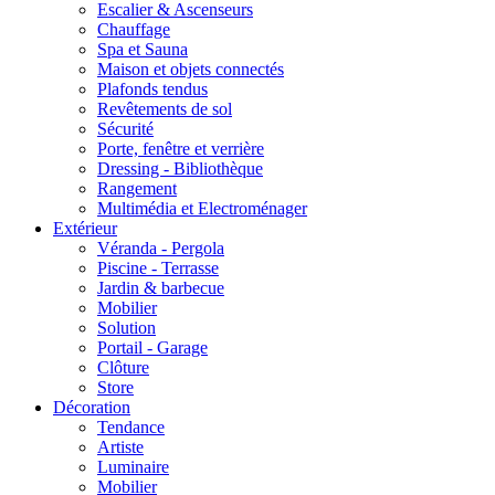
Escalier & Ascenseurs
Chauffage
Spa et Sauna
Maison et objets connectés
Plafonds tendus
Revêtements de sol
Sécurité
Porte, fenêtre et verrière
Dressing - Bibliothèque
Rangement
Multimédia et Electroménager
Extérieur
Véranda - Pergola
Piscine - Terrasse
Jardin & barbecue
Mobilier
Solution
Portail - Garage
Clôture
Store
Décoration
Tendance
Artiste
Luminaire
Mobilier