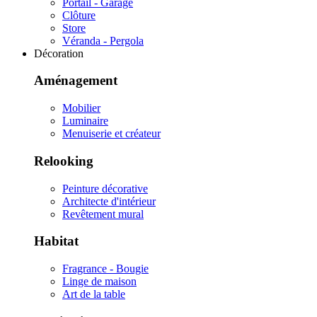
Portail - Garage
Clôture
Store
Véranda - Pergola
Décoration
Aménagement
Mobilier
Luminaire
Menuiserie et créateur
Relooking
Peinture décorative
Architecte d'intérieur
Revêtement mural
Habitat
Fragrance - Bougie
Linge de maison
Art de la table