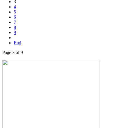
3
4
5
6
7
8
9
End
Page 3 of 9