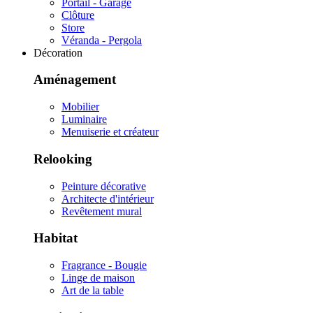
Portail - Garage
Clôture
Store
Véranda - Pergola
Décoration
Aménagement
Mobilier
Luminaire
Menuiserie et créateur
Relooking
Peinture décorative
Architecte d'intérieur
Revêtement mural
Habitat
Fragrance - Bougie
Linge de maison
Art de la table