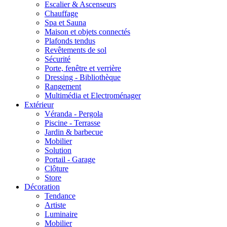
Escalier & Ascenseurs
Chauffage
Spa et Sauna
Maison et objets connectés
Plafonds tendus
Revêtements de sol
Sécurité
Porte, fenêtre et verrière
Dressing - Bibliothèque
Rangement
Multimédia et Electroménager
Extérieur
Véranda - Pergola
Piscine - Terrasse
Jardin & barbecue
Mobilier
Solution
Portail - Garage
Clôture
Store
Décoration
Tendance
Artiste
Luminaire
Mobilier