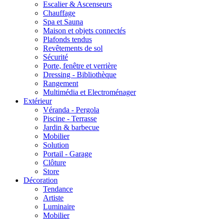
Escalier & Ascenseurs
Chauffage
Spa et Sauna
Maison et objets connectés
Plafonds tendus
Revêtements de sol
Sécurité
Porte, fenêtre et verrière
Dressing - Bibliothèque
Rangement
Multimédia et Electroménager
Extérieur
Véranda - Pergola
Piscine - Terrasse
Jardin & barbecue
Mobilier
Solution
Portail - Garage
Clôture
Store
Décoration
Tendance
Artiste
Luminaire
Mobilier