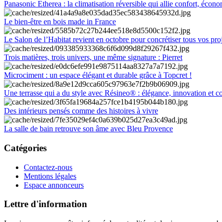
Panasonic Etherea : la climatisation réversible qui allie confort, économ
Le bien-être en bois made in France
Le Salon de l’Habitat revient en octobre pour concrétiser tous vos pro
Trois matières, trois univers, une même signature : Pierret
Microciment : un espace élégant et durable grâce à Topcret !
Une terrasse qui a du style avec Résineo® : élégance, innovation et c
Des intérieurs pensés comme des histoires à vivre
La salle de bain retrouve son âme avec Bleu Provence
Catégories
Contactez-nous
Mentions légales
Espace annonceurs
Lettre d'information