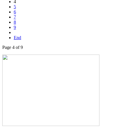
4
5
6
7
8
9
End
Page 4 of 9