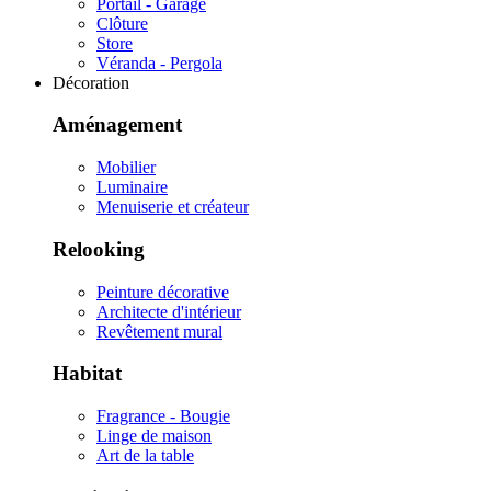
Portail - Garage
Clôture
Store
Véranda - Pergola
Décoration
Aménagement
Mobilier
Luminaire
Menuiserie et créateur
Relooking
Peinture décorative
Architecte d'intérieur
Revêtement mural
Habitat
Fragrance - Bougie
Linge de maison
Art de la table