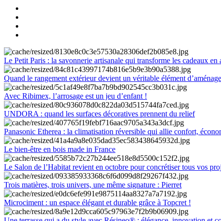
Le Petit Paris : la savonnerie artisanale qui transforme les cadeaux en 
Quand le rangement extérieur devient un véritable élément d’aménag
Avec Ribimex, l’arrosage est un jeu d’enfant !
UNDORA : quand les surfaces décoratives prennent du relief
Panasonic Etherea : la climatisation réversible qui allie confort, économ
Le bien-être en bois made in France
Le Salon de l’Habitat revient en octobre pour concrétiser tous vos pro
Trois matières, trois univers, une même signature : Pierret
Microciment : un espace élégant et durable grâce à Topcret !
Une terrasse qui a du style avec Résineo® : élégance, innovation et c