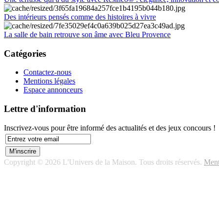
Des intérieurs pensés comme des histoires à vivre
La salle de bain retrouve son âme avec Bleu Provence
Catégories
Contactez-nous
Mentions légales
Espace annonceurs
Lettre d'information
Inscrivez-vous pour être informé des actualités et des jeux concours !
Copyright © 2026 L'Univers de la Maison. Tous droits réservés.
Ment