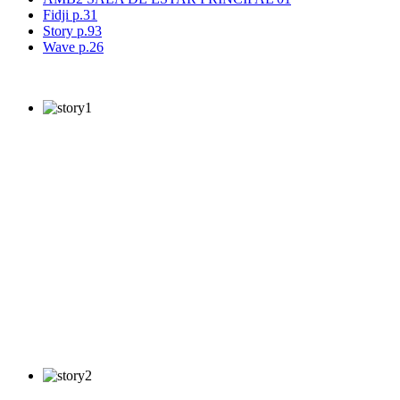
Fidji p.31
Story p.93
Wave p.26