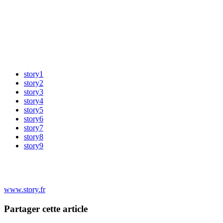
story1
story2
story3
story4
story5
story6
story7
story8
story9
www.story.fr
Partager cette article