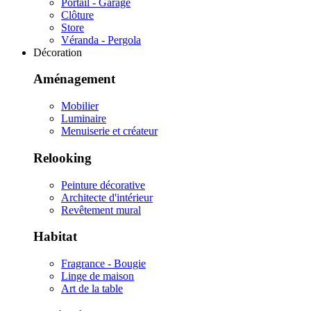
Portail - Garage
Clôture
Store
Véranda - Pergola
Décoration
Aménagement
Mobilier
Luminaire
Menuiserie et créateur
Relooking
Peinture décorative
Architecte d'intérieur
Revêtement mural
Habitat
Fragrance - Bougie
Linge de maison
Art de la table