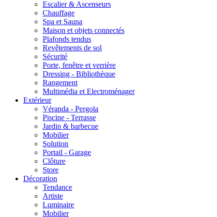
Escalier & Ascenseurs
Chauffage
Spa et Sauna
Maison et objets connectés
Plafonds tendus
Revêtements de sol
Sécurité
Porte, fenêtre et verrière
Dressing - Bibliothèque
Rangement
Multimédia et Electroménager
Extérieur
Véranda - Pergola
Piscine - Terrasse
Jardin & barbecue
Mobilier
Solution
Portail - Garage
Clôture
Store
Décoration
Tendance
Artiste
Luminaire
Mobilier