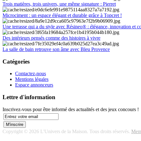
Trois matières, trois univers, une même signature : Pierret
Microciment : un espace élégant et durable grâce à Topcret !
Une terrasse qui a du style avec Résineo® : élégance, innovation et c
Des intérieurs pensés comme des histoires à vivre
La salle de bain retrouve son âme avec Bleu Provence
Catégories
Contactez-nous
Mentions légales
Espace annonceurs
Lettre d'information
Inscrivez-vous pour être informé des actualités et des jeux concours !
Copyright © 2026 L'Univers de la Maison. Tous droits réservés.
Ment