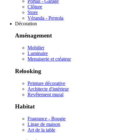
Portail - Garage
Clôture
Store
Véranda - Pergola
Décoration
Aménagement
Mobilier
Luminaire
Menuiserie et créateur
Relooking
Peinture décorative
Architecte d'intérieur
Revêtement mural
Habitat
Fragrance - Bougie
Linge de maison
Art de la table