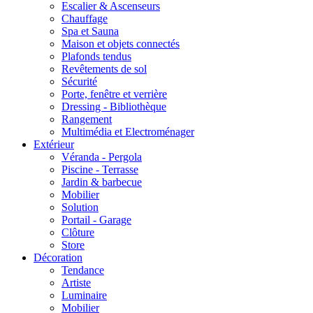
Escalier & Ascenseurs
Chauffage
Spa et Sauna
Maison et objets connectés
Plafonds tendus
Revêtements de sol
Sécurité
Porte, fenêtre et verrière
Dressing - Bibliothèque
Rangement
Multimédia et Electroménager
Extérieur
Véranda - Pergola
Piscine - Terrasse
Jardin & barbecue
Mobilier
Solution
Portail - Garage
Clôture
Store
Décoration
Tendance
Artiste
Luminaire
Mobilier