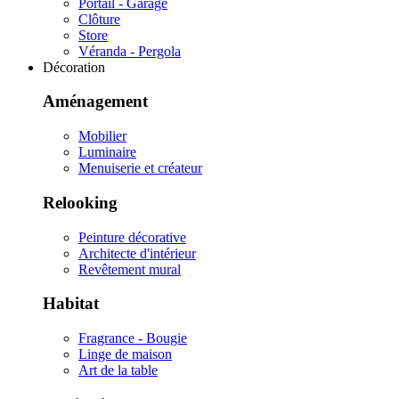
Portail - Garage
Clôture
Store
Véranda - Pergola
Décoration
Aménagement
Mobilier
Luminaire
Menuiserie et créateur
Relooking
Peinture décorative
Architecte d'intérieur
Revêtement mural
Habitat
Fragrance - Bougie
Linge de maison
Art de la table