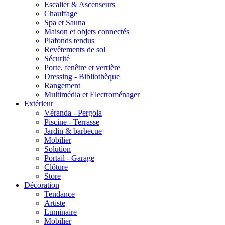
Escalier & Ascenseurs
Chauffage
Spa et Sauna
Maison et objets connectés
Plafonds tendus
Revêtements de sol
Sécurité
Porte, fenêtre et verrière
Dressing - Bibliothèque
Rangement
Multimédia et Electroménager
Extérieur
Véranda - Pergola
Piscine - Terrasse
Jardin & barbecue
Mobilier
Solution
Portail - Garage
Clôture
Store
Décoration
Tendance
Artiste
Luminaire
Mobilier