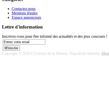
Contactez-nous
Mentions légales
Espace annonceurs
Lettre d'information
Inscrivez-vous pour être informé des actualités et des jeux concours !
Copyright © 2026 L'Univers de la Maison. Tous droits réservés.
Ment