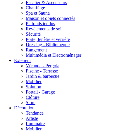
Escalier & Ascenseurs
Chauffage
Spa et Sauna
Maison et objets connectés
Plafonds tendus
Revêtements de sol
Sécurité
Porte, fenêtre et verrière
Dressing - Bibliothèque
Rangement
Multimédia et Electroménager
Extérieur
Véranda - Pergola
Piscine - Terrasse
Jardin & barbecue
Mobilier
Solution
Portail - Garage
Clôture
Store
Décoration
Tendance
Artiste
Luminaire
Mobilier