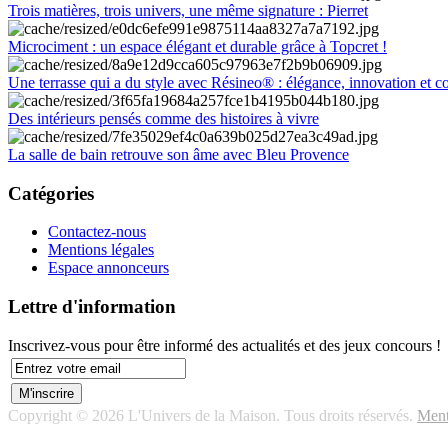
Trois matières, trois univers, une même signature : Pierret
Microciment : un espace élégant et durable grâce à Topcret !
Une terrasse qui a du style avec Résineo® : élégance, innovation et c
Des intérieurs pensés comme des histoires à vivre
La salle de bain retrouve son âme avec Bleu Provence
Catégories
Contactez-nous
Mentions légales
Espace annonceurs
Lettre d'information
Inscrivez-vous pour être informé des actualités et des jeux concours !
Copyright © 2026 L'Univers de la Maison. Tous droits réservés.
Ment