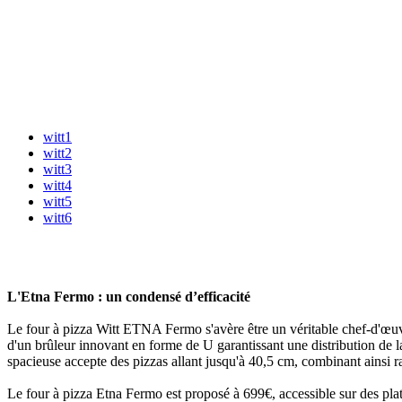
witt1
witt2
witt3
witt4
witt5
witt6
L'Etna Fermo : un condensé d’efficacité
Le four à pizza Witt ETNA Fermo s'avère être un véritable chef-d'œuvr
d'un brûleur innovant en forme de U garantissant une distribution de 
spacieuse accepte des pizzas allant jusqu'à 40,5 cm, combinant ainsi ra
Le four à pizza Etna Fermo est proposé à 699€, accessible sur des pl