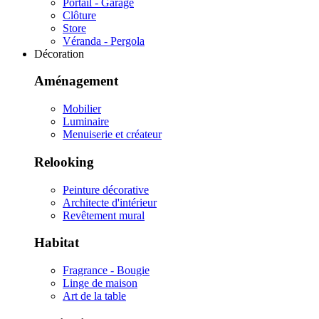
Portail - Garage
Clôture
Store
Véranda - Pergola
Décoration
Aménagement
Mobilier
Luminaire
Menuiserie et créateur
Relooking
Peinture décorative
Architecte d'intérieur
Revêtement mural
Habitat
Fragrance - Bougie
Linge de maison
Art de la table