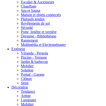
Escalier & Ascenseurs
Chauffage
Spa et Sauna
Maison et objets connectés
Plafonds tendus
Revêtements de sol
Sécurité
Porte, fenêtre et verrière
Dressing - Bibliothèque
Rangement
Multimédia et Electroménager
Extérieur
Véranda - Pergola
Piscine - Terrasse
Jardin & barbecue
Mobilier
Solution
Portail - Garage
Clôture
Store
Décoration
Tendance
Artiste
Luminaire
Mobilier