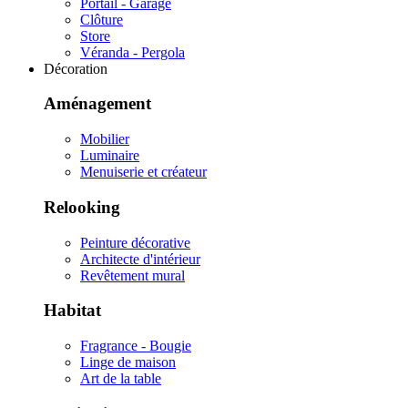
Portail - Garage
Clôture
Store
Véranda - Pergola
Décoration
Aménagement
Mobilier
Luminaire
Menuiserie et créateur
Relooking
Peinture décorative
Architecte d'intérieur
Revêtement mural
Habitat
Fragrance - Bougie
Linge de maison
Art de la table