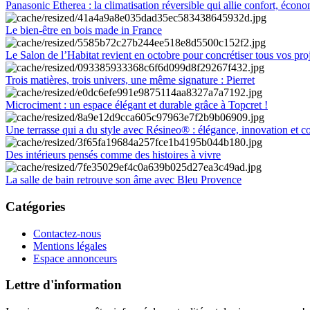
Panasonic Etherea : la climatisation réversible qui allie confort, économ
Le bien-être en bois made in France
Le Salon de l’Habitat revient en octobre pour concrétiser tous vos pro
Trois matières, trois univers, une même signature : Pierret
Microciment : un espace élégant et durable grâce à Topcret !
Une terrasse qui a du style avec Résineo® : élégance, innovation et c
Des intérieurs pensés comme des histoires à vivre
La salle de bain retrouve son âme avec Bleu Provence
Catégories
Contactez-nous
Mentions légales
Espace annonceurs
Lettre d'information