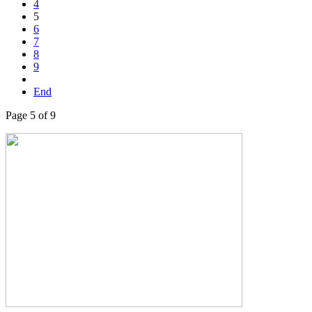
4
5
6
7
8
9
End
Page 5 of 9