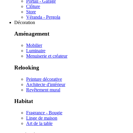
Portail - Garage
Clôture
Store
Véranda - Pergola
Décoration
Aménagement
Mobilier
Luminaire
Menuiserie et créateur
Relooking
Peinture décorative
Architecte d'intérieur
Revêtement mural
Habitat
Fragrance - Bougie
Linge de maison
Art de la table