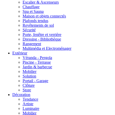
Escalier & Ascenseurs
Chauffage
Spa et Sauna
Maison et objets connectés
Plafonds tendus
Revêtements de sol
Sécurité
Porte, fenêtre et verrière
Dressing - Bibliothèque
Rangement
Multimédia et Electroménager
Extérieur
Véranda - Pergola
Piscine - Terrasse
Jardin & barbecue
Mobilier
Solution
Portail - Garage
Clôture
Store
Décoration
Tendance
Artiste
Luminaire
Mobilier