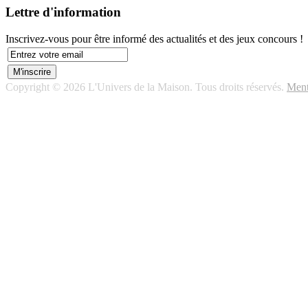
Lettre d'information
Inscrivez-vous pour être informé des actualités et des jeux concours !
Copyright © 2026 L'Univers de la Maison. Tous droits réservés.
Ment