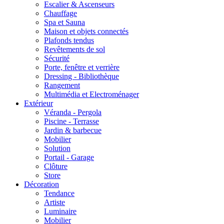
Escalier & Ascenseurs
Chauffage
Spa et Sauna
Maison et objets connectés
Plafonds tendus
Revêtements de sol
Sécurité
Porte, fenêtre et verrière
Dressing - Bibliothèque
Rangement
Multimédia et Electroménager
Extérieur
Véranda - Pergola
Piscine - Terrasse
Jardin & barbecue
Mobilier
Solution
Portail - Garage
Clôture
Store
Décoration
Tendance
Artiste
Luminaire
Mobilier