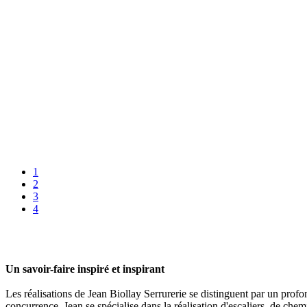
1
2
3
4
Un savoir-faire inspiré et inspirant
Les réalisations de Jean Biollay Serrurerie se distinguent par un profo
concurrence, Jean se spécialise dans la réalisation d'escaliers, de chem