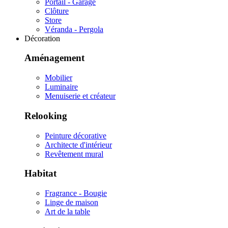
Portail - Garage
Clôture
Store
Véranda - Pergola
Décoration
Aménagement
Mobilier
Luminaire
Menuiserie et créateur
Relooking
Peinture décorative
Architecte d'intérieur
Revêtement mural
Habitat
Fragrance - Bougie
Linge de maison
Art de la table