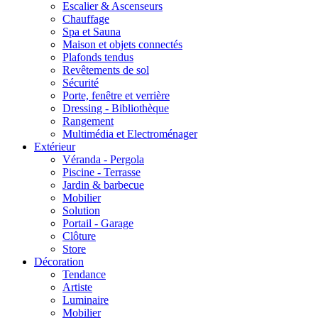
Escalier & Ascenseurs
Chauffage
Spa et Sauna
Maison et objets connectés
Plafonds tendus
Revêtements de sol
Sécurité
Porte, fenêtre et verrière
Dressing - Bibliothèque
Rangement
Multimédia et Electroménager
Extérieur
Véranda - Pergola
Piscine - Terrasse
Jardin & barbecue
Mobilier
Solution
Portail - Garage
Clôture
Store
Décoration
Tendance
Artiste
Luminaire
Mobilier