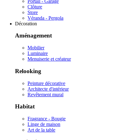
Portail - Garage
Clôture
Store
Véranda - Pergola
Décoration
Aménagement
Mobilier
Luminaire
Menuiserie et créateur
Relooking
Peinture décorative
Architecte d'intérieur
Revêtement mural
Habitat
Fragrance - Bougie
Linge de maison
Art de la table