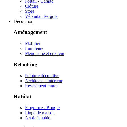
Portail - Garage
Clôture
Store
Véranda - Pergola
Décoration
Aménagement
Mobilier
Luminaire
Menuiserie et créateur
Relooking
Peinture décorative
Architecte d'intérieur
Revêtement mural
Habitat
Fragrance - Bougie
Linge de maison
Art de la table