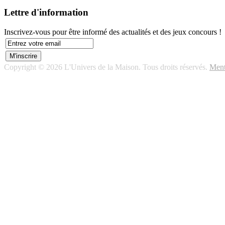
Lettre d'information
Inscrivez-vous pour être informé des actualités et des jeux concours !
Copyright © 2026 L'Univers de la Maison. Tous droits réservés.
Ment