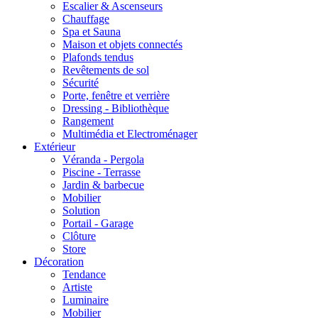
Escalier & Ascenseurs
Chauffage
Spa et Sauna
Maison et objets connectés
Plafonds tendus
Revêtements de sol
Sécurité
Porte, fenêtre et verrière
Dressing - Bibliothèque
Rangement
Multimédia et Electroménager
Extérieur
Véranda - Pergola
Piscine - Terrasse
Jardin & barbecue
Mobilier
Solution
Portail - Garage
Clôture
Store
Décoration
Tendance
Artiste
Luminaire
Mobilier