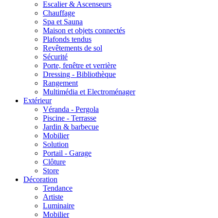
Escalier & Ascenseurs
Chauffage
Spa et Sauna
Maison et objets connectés
Plafonds tendus
Revêtements de sol
Sécurité
Porte, fenêtre et verrière
Dressing - Bibliothèque
Rangement
Multimédia et Electroménager
Extérieur
Véranda - Pergola
Piscine - Terrasse
Jardin & barbecue
Mobilier
Solution
Portail - Garage
Clôture
Store
Décoration
Tendance
Artiste
Luminaire
Mobilier