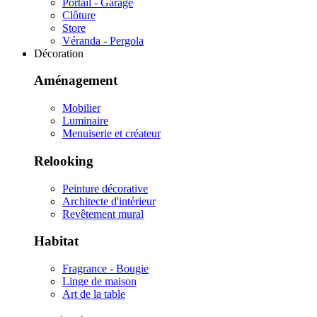
Portail - Garage
Clôture
Store
Véranda - Pergola
Décoration
Aménagement
Mobilier
Luminaire
Menuiserie et créateur
Relooking
Peinture décorative
Architecte d'intérieur
Revêtement mural
Habitat
Fragrance - Bougie
Linge de maison
Art de la table