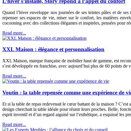
L’hiver s’installe, Story répond à l’appel du confort
Quand l’hiver enveloppe nos journées de ses teintes pâles et de ses 
repenser ses espaces de vie, miser sur le confort, les matières env
cocooning avec des collections élégantes et inspirées, pensées pour ré
Read more...
XXL Maison : élégance et personnalisation
XXL Maison, marque française de mobilier haut de gamme, est reconnue
s’est développée en franchise, avec aujourd’hui plus de 60 points de v
Read more...
Voutin : la table repensée comme une expérience de vi
Et si la table de repas redevenait le cœur battant de la maison ? C’est
design cherchait la table idéale pour réunir leurs proches. Belle, fon
esprit inventif et d’un regard aiguisé sur l’esthétique, a esquissé les p
Read more...