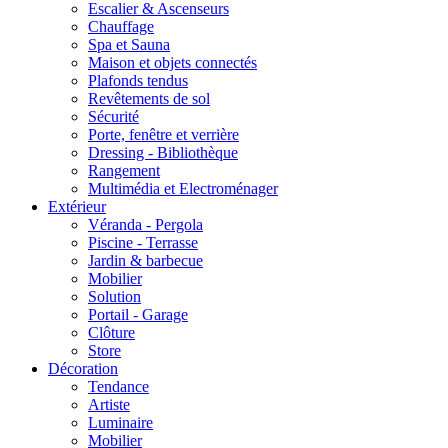
Escalier & Ascenseurs
Chauffage
Spa et Sauna
Maison et objets connectés
Plafonds tendus
Revêtements de sol
Sécurité
Porte, fenêtre et verrière
Dressing - Bibliothèque
Rangement
Multimédia et Electroménager
Extérieur
Véranda - Pergola
Piscine - Terrasse
Jardin & barbecue
Mobilier
Solution
Portail - Garage
Clôture
Store
Décoration
Tendance
Artiste
Luminaire
Mobilier