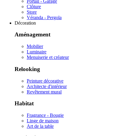
Portail - Garage
Clôture
Store
Véranda - Pergola
Décoration
Aménagement
Mobilier
Luminaire
Menuiserie et créateur
Relooking
Peinture décorative
Architecte d'intérieur
Revêtement mural
Habitat
Fragrance - Bougie
Linge de maison
Art de la table