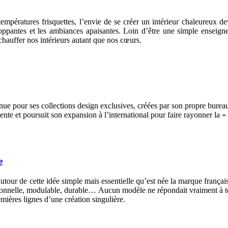
températures frisquettes, l’envie de se créer un intérieur chaleureux d
eloppantes et les ambiances apaisantes. Loin d’être une simple ensei
chauffer nos intérieurs autant que nos cœurs.
 pour ses collections design exclusives, créées par son propre bureau
ente et poursuit son expansion à l’international pour faire rayonner la 
e
 autour de cette idée simple mais essentielle qu’est née la marque frança
ctionnelle, modulable, durable… Aucun modèle ne répondait vraiment à to
remières lignes d’une création singulière.