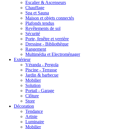
Escalier & Ascenseurs
Chauffage
Spa et Sauna
Maison et objets connectés
Plafonds tendus
Revêtements de sol
Sécurité
Porte, fenêtre et verrière
Dressing - Bibliothèque
Rangement
Multimédia et Electroménager
Extérieur
Véranda - Pergola
Piscine - Terrasse
Jardin & barbecue
Mobilier
Solution
Portail - Garage
Clôture
Store
Décoration
Tendance
Artiste
Luminaire
Mobilier