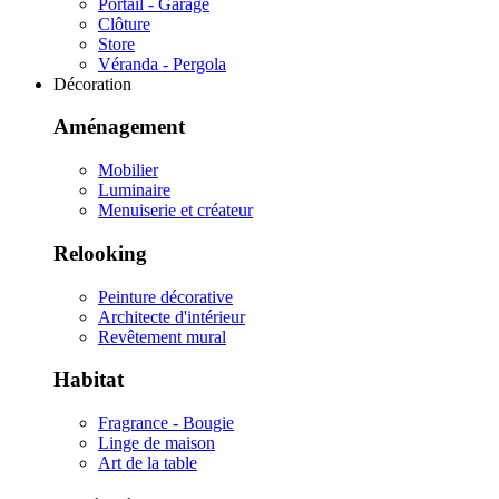
Portail - Garage
Clôture
Store
Véranda - Pergola
Décoration
Aménagement
Mobilier
Luminaire
Menuiserie et créateur
Relooking
Peinture décorative
Architecte d'intérieur
Revêtement mural
Habitat
Fragrance - Bougie
Linge de maison
Art de la table