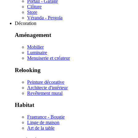
Portail - Garage
Clôture
Store
Véranda - Pergola
Décoration
Aménagement
Mobilier
Luminaire
Menuiserie et créateur
Relooking
Peinture décorative
Architecte d'intérieur
Revêtement mural
Habitat
Fragrance - Bougie
Linge de maison
Art de la table