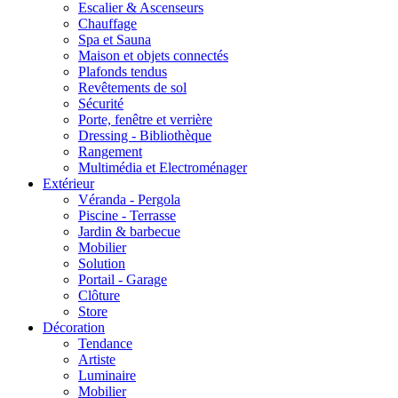
Escalier & Ascenseurs
Chauffage
Spa et Sauna
Maison et objets connectés
Plafonds tendus
Revêtements de sol
Sécurité
Porte, fenêtre et verrière
Dressing - Bibliothèque
Rangement
Multimédia et Electroménager
Extérieur
Véranda - Pergola
Piscine - Terrasse
Jardin & barbecue
Mobilier
Solution
Portail - Garage
Clôture
Store
Décoration
Tendance
Artiste
Luminaire
Mobilier