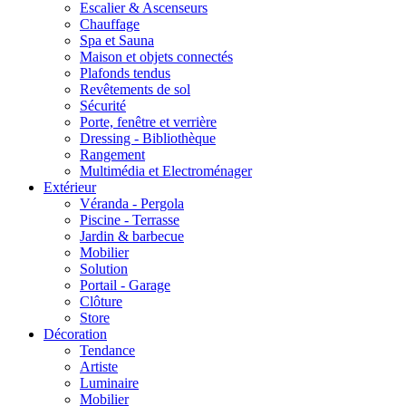
Escalier & Ascenseurs
Chauffage
Spa et Sauna
Maison et objets connectés
Plafonds tendus
Revêtements de sol
Sécurité
Porte, fenêtre et verrière
Dressing - Bibliothèque
Rangement
Multimédia et Electroménager
Extérieur
Véranda - Pergola
Piscine - Terrasse
Jardin & barbecue
Mobilier
Solution
Portail - Garage
Clôture
Store
Décoration
Tendance
Artiste
Luminaire
Mobilier