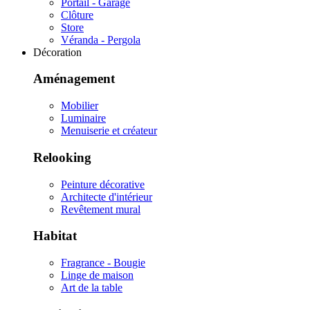
Portail - Garage
Clôture
Store
Véranda - Pergola
Décoration
Aménagement
Mobilier
Luminaire
Menuiserie et créateur
Relooking
Peinture décorative
Architecte d'intérieur
Revêtement mural
Habitat
Fragrance - Bougie
Linge de maison
Art de la table