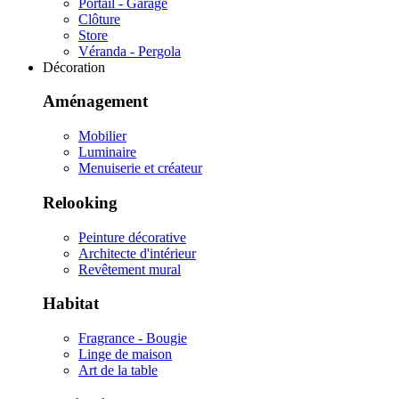
Portail - Garage
Clôture
Store
Véranda - Pergola
Décoration
Aménagement
Mobilier
Luminaire
Menuiserie et créateur
Relooking
Peinture décorative
Architecte d'intérieur
Revêtement mural
Habitat
Fragrance - Bougie
Linge de maison
Art de la table