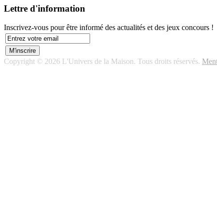
Lettre d'information
Inscrivez-vous pour être informé des actualités et des jeux concours !
Copyright © 2026 L'Univers de la Maison. Tous droits réservés.
Ment