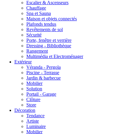
Escalier & Ascenseurs
Chauffage
Spa et Sauna
Maison et objets connectés
Plafonds tendus
Revêtements de sol
Sécurité
Porte, fenêtre et verrière
Dressing - Bibliothèque
Rangement
Multimédia et Electroménager
Extérieur
Véranda - Pergola
Piscine - Terrasse
Jardin & barbecue
Mobilier
Solution
Portail - Garage
Clôture
Store
Décoration
Tendance
Artiste
Luminaire
Mobilier