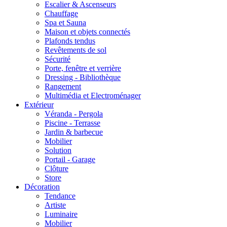
Escalier & Ascenseurs
Chauffage
Spa et Sauna
Maison et objets connectés
Plafonds tendus
Revêtements de sol
Sécurité
Porte, fenêtre et verrière
Dressing - Bibliothèque
Rangement
Multimédia et Electroménager
Extérieur
Véranda - Pergola
Piscine - Terrasse
Jardin & barbecue
Mobilier
Solution
Portail - Garage
Clôture
Store
Décoration
Tendance
Artiste
Luminaire
Mobilier