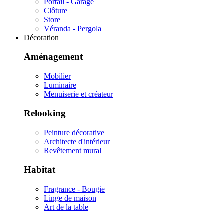
Portail - Garage
Clôture
Store
Véranda - Pergola
Décoration
Aménagement
Mobilier
Luminaire
Menuiserie et créateur
Relooking
Peinture décorative
Architecte d'intérieur
Revêtement mural
Habitat
Fragrance - Bougie
Linge de maison
Art de la table