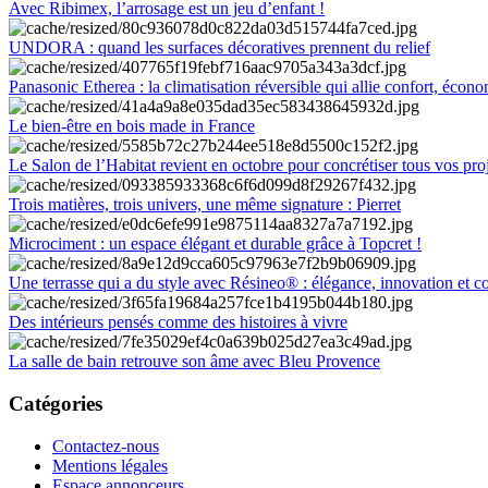
Avec Ribimex, l’arrosage est un jeu d’enfant !
UNDORA : quand les surfaces décoratives prennent du relief
Panasonic Etherea : la climatisation réversible qui allie confort, économ
Le bien-être en bois made in France
Le Salon de l’Habitat revient en octobre pour concrétiser tous vos pro
Trois matières, trois univers, une même signature : Pierret
Microciment : un espace élégant et durable grâce à Topcret !
Une terrasse qui a du style avec Résineo® : élégance, innovation et c
Des intérieurs pensés comme des histoires à vivre
La salle de bain retrouve son âme avec Bleu Provence
Catégories
Contactez-nous
Mentions légales
Espace annonceurs