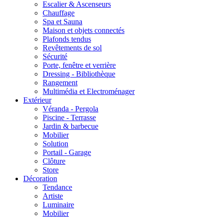
Escalier & Ascenseurs
Chauffage
Spa et Sauna
Maison et objets connectés
Plafonds tendus
Revêtements de sol
Sécurité
Porte, fenêtre et verrière
Dressing - Bibliothèque
Rangement
Multimédia et Electroménager
Extérieur
Véranda - Pergola
Piscine - Terrasse
Jardin & barbecue
Mobilier
Solution
Portail - Garage
Clôture
Store
Décoration
Tendance
Artiste
Luminaire
Mobilier