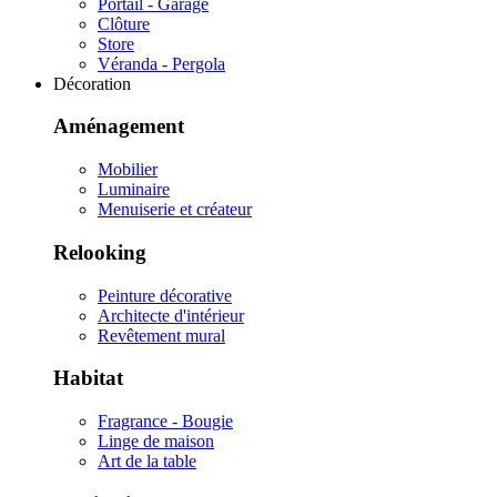
Portail - Garage
Clôture
Store
Véranda - Pergola
Décoration
Aménagement
Mobilier
Luminaire
Menuiserie et créateur
Relooking
Peinture décorative
Architecte d'intérieur
Revêtement mural
Habitat
Fragrance - Bougie
Linge de maison
Art de la table