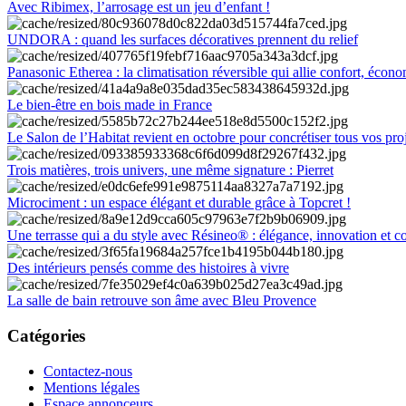
Avec Ribimex, l’arrosage est un jeu d’enfant !
UNDORA : quand les surfaces décoratives prennent du relief
Panasonic Etherea : la climatisation réversible qui allie confort, économ
Le bien-être en bois made in France
Le Salon de l’Habitat revient en octobre pour concrétiser tous vos pro
Trois matières, trois univers, une même signature : Pierret
Microciment : un espace élégant et durable grâce à Topcret !
Une terrasse qui a du style avec Résineo® : élégance, innovation et c
Des intérieurs pensés comme des histoires à vivre
La salle de bain retrouve son âme avec Bleu Provence
Catégories
Contactez-nous
Mentions légales
Espace annonceurs