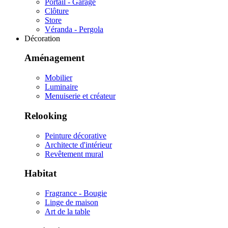
Portail - Garage
Clôture
Store
Véranda - Pergola
Décoration
Aménagement
Mobilier
Luminaire
Menuiserie et créateur
Relooking
Peinture décorative
Architecte d'intérieur
Revêtement mural
Habitat
Fragrance - Bougie
Linge de maison
Art de la table