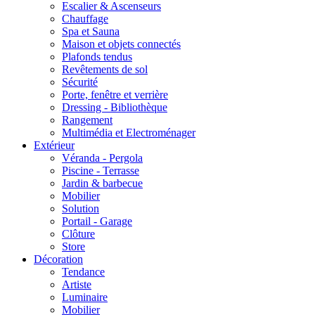
Escalier & Ascenseurs
Chauffage
Spa et Sauna
Maison et objets connectés
Plafonds tendus
Revêtements de sol
Sécurité
Porte, fenêtre et verrière
Dressing - Bibliothèque
Rangement
Multimédia et Electroménager
Extérieur
Véranda - Pergola
Piscine - Terrasse
Jardin & barbecue
Mobilier
Solution
Portail - Garage
Clôture
Store
Décoration
Tendance
Artiste
Luminaire
Mobilier