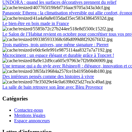
UNDORA : quand les surfaces décoratives prennent du relief
Panasonic Etherea : la climatisation réversible qui allie confort, économ
Le bien-être en bois made in France
Le Salon de l’Habitat revient en octobre pour concrétiser tous vos pro
Trois matières, trois univers, une même signature : Pierret
Microciment : un espace élégant et durable grâce à Topcret !
Une terrasse qui a du style avec Résineo® : élégance, innovation et c
Des intérieurs pensés comme des histoires à vivre
La salle de bain retrouve son âme avec Bleu Provence
Catégories
Contactez-nous
Mentions légales
Espace annonceurs
Lettre d'information