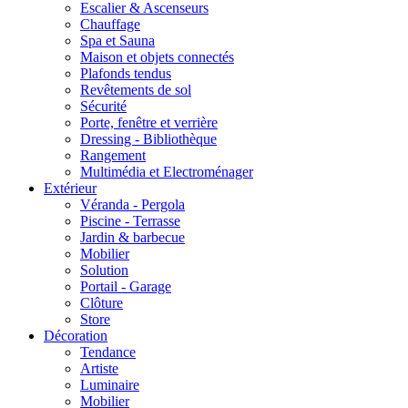
Escalier & Ascenseurs
Chauffage
Spa et Sauna
Maison et objets connectés
Plafonds tendus
Revêtements de sol
Sécurité
Porte, fenêtre et verrière
Dressing - Bibliothèque
Rangement
Multimédia et Electroménager
Extérieur
Véranda - Pergola
Piscine - Terrasse
Jardin & barbecue
Mobilier
Solution
Portail - Garage
Clôture
Store
Décoration
Tendance
Artiste
Luminaire
Mobilier