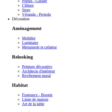
Portail - Garage
Clôture
Store
Véranda - Pergola
Décoration
Aménagement
Mobilier
Luminaire
Menuiserie et créateur
Relooking
Peinture décorative
Architecte d'intérieur
Revêtement mural
Habitat
Fragrance - Bougie
Linge de maison
Art de la table