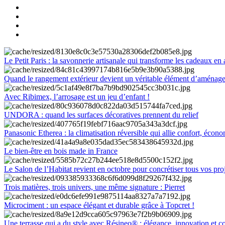
Le Petit Paris : la savonnerie artisanale qui transforme les cadeaux en 
Quand le rangement extérieur devient un véritable élément d’aménag
Avec Ribimex, l’arrosage est un jeu d’enfant !
UNDORA : quand les surfaces décoratives prennent du relief
Panasonic Etherea : la climatisation réversible qui allie confort, économ
Le bien-être en bois made in France
Le Salon de l’Habitat revient en octobre pour concrétiser tous vos pro
Trois matières, trois univers, une même signature : Pierret
Microciment : un espace élégant et durable grâce à Topcret !
Une terrasse qui a du style avec Résineo® : élégance, innovation et c