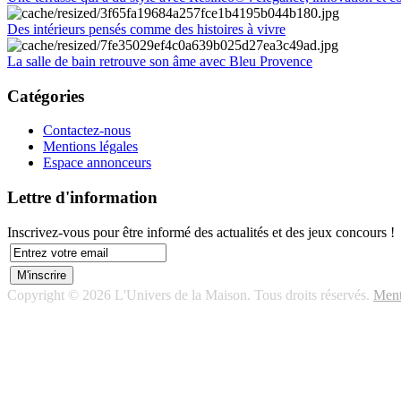
Des intérieurs pensés comme des histoires à vivre
La salle de bain retrouve son âme avec Bleu Provence
Catégories
Contactez-nous
Mentions légales
Espace annonceurs
Lettre d'information
Inscrivez-vous pour être informé des actualités et des jeux concours !
Copyright © 2026 L'Univers de la Maison. Tous droits réservés.
Ment