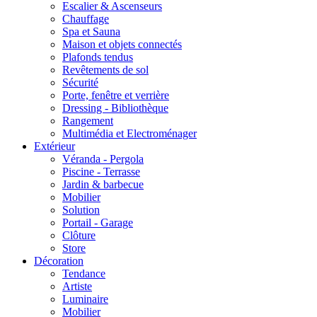
Escalier & Ascenseurs
Chauffage
Spa et Sauna
Maison et objets connectés
Plafonds tendus
Revêtements de sol
Sécurité
Porte, fenêtre et verrière
Dressing - Bibliothèque
Rangement
Multimédia et Electroménager
Extérieur
Véranda - Pergola
Piscine - Terrasse
Jardin & barbecue
Mobilier
Solution
Portail - Garage
Clôture
Store
Décoration
Tendance
Artiste
Luminaire
Mobilier