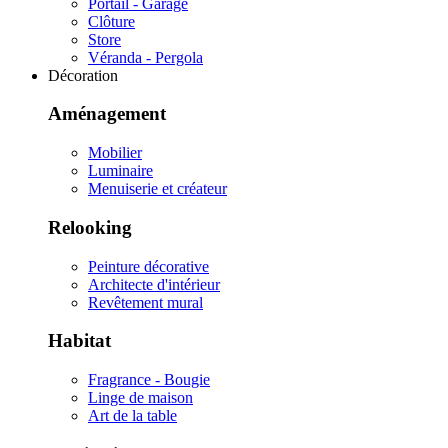
Portail - Garage
Clôture
Store
Véranda - Pergola
Décoration
Aménagement
Mobilier
Luminaire
Menuiserie et créateur
Relooking
Peinture décorative
Architecte d'intérieur
Revêtement mural
Habitat
Fragrance - Bougie
Linge de maison
Art de la table