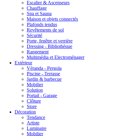
Escalier & Ascenseurs
Chauffage
Spa et Sauna
Maison et objets connectés
Plafonds tendus
Revêtements de sol
Sécurité
Porte, fenêtre et verrière
Dressing - Bibliothèque
Rangement
Multimédia et Electroménager
Extérieur
Véranda - Pergola
Piscine - Terrasse
Jardin & barbecue
Mobilier
Solution
Portail - Garage
Clôture
Store
Décoration
Tendance
Artiste
Luminaire
Mobilier