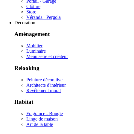
Portail - Garage
Clôture
Store
Véranda - Pergola
Décoration
Aménagement
Mobilier
Luminaire
Menuiserie et créateur
Relooking
Peinture décorative
Architecte d'intérieur
Revêtement mural
Habitat
Fragrance - Bougie
Linge de maison
Art de la table