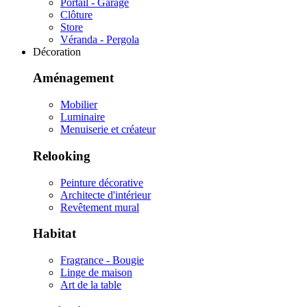
Portail - Garage
Clôture
Store
Véranda - Pergola
Décoration
Aménagement
Mobilier
Luminaire
Menuiserie et créateur
Relooking
Peinture décorative
Architecte d'intérieur
Revêtement mural
Habitat
Fragrance - Bougie
Linge de maison
Art de la table