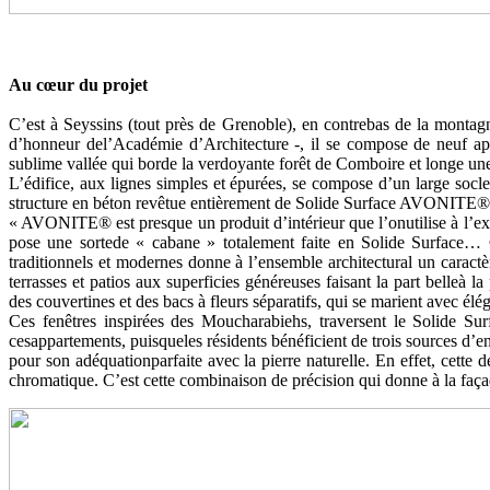
Au cœur du projet
C’est à Seyssins (tout près de Grenoble), en contrebas de la montagn
d’honneur del’Académie d’Architecture -, il se compose de neuf appa
sublime vallée qui borde la verdoyante forêt de Comboire et longe une 
L’édifice, aux lignes simples et épurées, se compose d’un large socle e
structure en béton revêtue entièrement de Solide Surface AVONITE®
« AVONITE® est presque un produit d’intérieur que l’onutilise à l’ex
pose une sortede « cabane » totalement faite en Solide Surface…
traditionnels et modernes donne à l’ensemble architectural un caract
terrasses et patios aux superficies généreuses faisant la part belleà
des couvertines et des bacs à fleurs séparatifs, qui se marient avec é
Ces fenêtres inspirées des Moucharabiehs, traversent le Solide Surf
cesappartements, puisqueles résidents bénéficient de trois sources d’e
pour son adéquationparfaite avec la pierre naturelle. En effet, cett
chromatique. C’est cette combinaison de précision qui donne à la faça