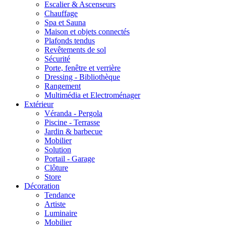
Escalier & Ascenseurs
Chauffage
Spa et Sauna
Maison et objets connectés
Plafonds tendus
Revêtements de sol
Sécurité
Porte, fenêtre et verrière
Dressing - Bibliothèque
Rangement
Multimédia et Electroménager
Extérieur
Véranda - Pergola
Piscine - Terrasse
Jardin & barbecue
Mobilier
Solution
Portail - Garage
Clôture
Store
Décoration
Tendance
Artiste
Luminaire
Mobilier