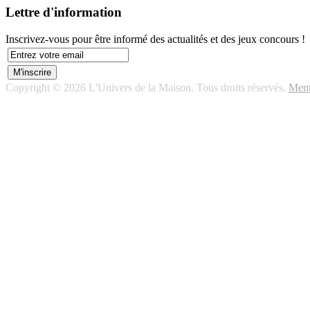
Lettre d'information
Inscrivez-vous pour être informé des actualités et des jeux concours !
Copyright © 2026 L'Univers de la Maison. Tous droits réservés.
Ment