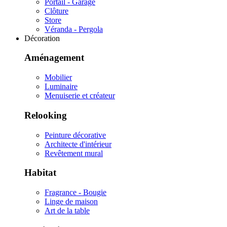
Portail - Garage
Clôture
Store
Véranda - Pergola
Décoration
Aménagement
Mobilier
Luminaire
Menuiserie et créateur
Relooking
Peinture décorative
Architecte d'intérieur
Revêtement mural
Habitat
Fragrance - Bougie
Linge de maison
Art de la table