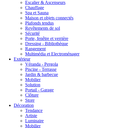
Escalier & Ascenseurs
Chauffage
Spa et Sauna
Maison et objets connectés
Plafonds tendus
Revêtements de sol
Sécurité
Porte, fenêtre et verrière
Dressing - Bibliothèque
Rangement
Multimédia et Electroménager
Extérieur
Véranda - Pergola
Piscine - Terrasse
Jardin & barbecue
Mobilier
Solution
Portail - Garage
Clôture
Store
Décoration
Tendance
Artiste
Luminaire
Mobilier