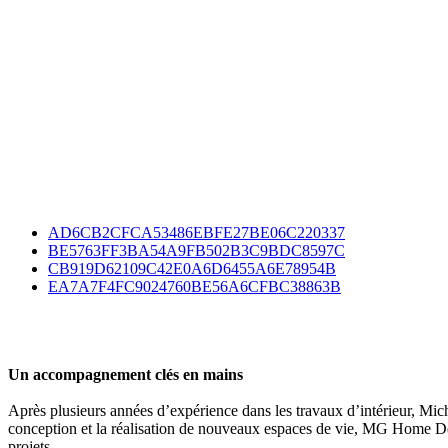
AD6CB2CFCA53486EBFE27BE06C220337
BE5763FF3BA54A9FB502B3C9BDC8597C
CB919D62109C42E0A6D6455A6E78954B
EA7A7F4FC9024760BE56A6CFBC38863B
Un accompagnement clés en mains
Après plusieurs années d’expérience dans les travaux d’intérieur, Micha
conception et la réalisation de nouveaux espaces de vie, MG Home Deco
projets.