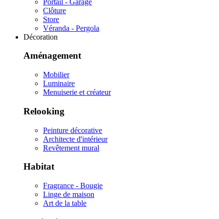
Portail - Garage
Clôture
Store
Véranda - Pergola
Décoration
Aménagement
Mobilier
Luminaire
Menuiserie et créateur
Relooking
Peinture décorative
Architecte d'intérieur
Revêtement mural
Habitat
Fragrance - Bougie
Linge de maison
Art de la table