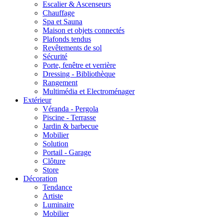
Escalier & Ascenseurs
Chauffage
Spa et Sauna
Maison et objets connectés
Plafonds tendus
Revêtements de sol
Sécurité
Porte, fenêtre et verrière
Dressing - Bibliothèque
Rangement
Multimédia et Electroménager
Extérieur
Véranda - Pergola
Piscine - Terrasse
Jardin & barbecue
Mobilier
Solution
Portail - Garage
Clôture
Store
Décoration
Tendance
Artiste
Luminaire
Mobilier