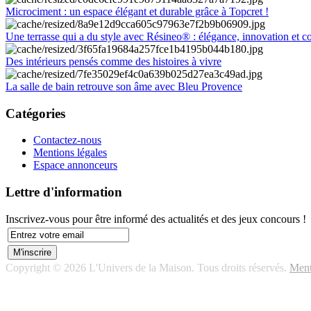
Microciment : un espace élégant et durable grâce à Topcret !
Une terrasse qui a du style avec Résineo® : élégance, innovation et c
Des intérieurs pensés comme des histoires à vivre
La salle de bain retrouve son âme avec Bleu Provence
Catégories
Contactez-nous
Mentions légales
Espace annonceurs
Lettre d'information
Inscrivez-vous pour être informé des actualités et des jeux concours !
Copyright © 2026 L'Univers de la Maison. Tous droits réservés.
Ment