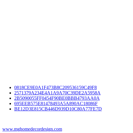
0818CE9E0A1F473B8C209536159C49F8
2571379A234E4A1A9A70C39DE2A5958A
2B5090055FF0454F90BE0BBB4793AA0A
695EEB575E81478493A5A890AC18086F
BE12D3E815CB446D939D10C80A77FE7D
www.mghomedecordesign.com