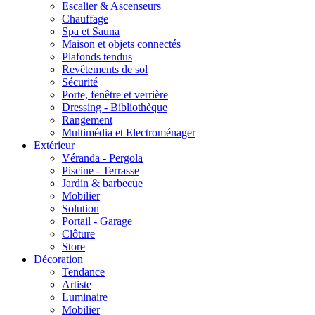
Escalier & Ascenseurs
Chauffage
Spa et Sauna
Maison et objets connectés
Plafonds tendus
Revêtements de sol
Sécurité
Porte, fenêtre et verrière
Dressing - Bibliothèque
Rangement
Multimédia et Electroménager
Extérieur
Véranda - Pergola
Piscine - Terrasse
Jardin & barbecue
Mobilier
Solution
Portail - Garage
Clôture
Store
Décoration
Tendance
Artiste
Luminaire
Mobilier