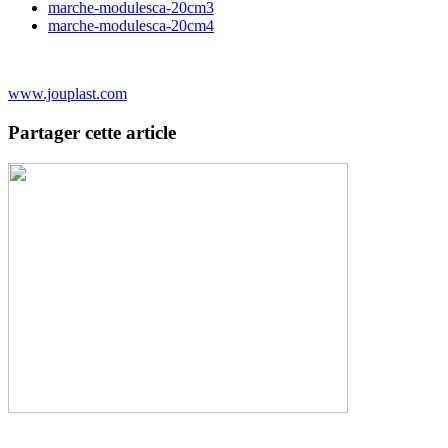
marche-modulesca-20cm3
marche-modulesca-20cm4
www.jouplast.com
Partager cette article