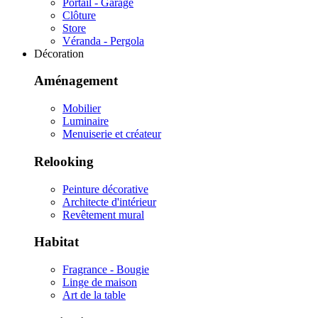
Portail - Garage
Clôture
Store
Véranda - Pergola
Décoration
Aménagement
Mobilier
Luminaire
Menuiserie et créateur
Relooking
Peinture décorative
Architecte d'intérieur
Revêtement mural
Habitat
Fragrance - Bougie
Linge de maison
Art de la table