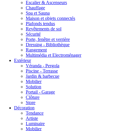
Escalier & Ascenseurs
Chauffage
Spa et Sauna
Maison et objets connectés
Plafonds tendus
Revêtements de sol
Sécurité
Porte, fenêtre et verrière
Dressing - Bibliothèque
Rangement
Multimédia et Electroménager
Extérieur
Véranda - Pergola
Piscine - Terrasse
Jardin & barbecue
Mobilier
Solution
Portail - Garage
Clôture
Store
Décoration
Tendance
Artiste
Luminaire
Mobilier