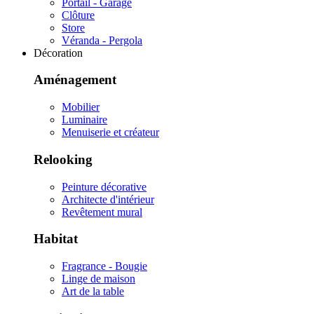
Portail - Garage
Clôture
Store
Véranda - Pergola
Décoration
Aménagement
Mobilier
Luminaire
Menuiserie et créateur
Relooking
Peinture décorative
Architecte d'intérieur
Revêtement mural
Habitat
Fragrance - Bougie
Linge de maison
Art de la table