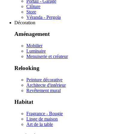
Portail - Garage
Clôture
Store
Véranda - Pergola
Décoration
Aménagement
Mobilier
Luminaire
Menuiserie et créateur
Relooking
Peinture décorative
Architecte d'intérieur
Revêtement mural
Habitat
Fragrance - Bougie
Linge de maison
Art de la table