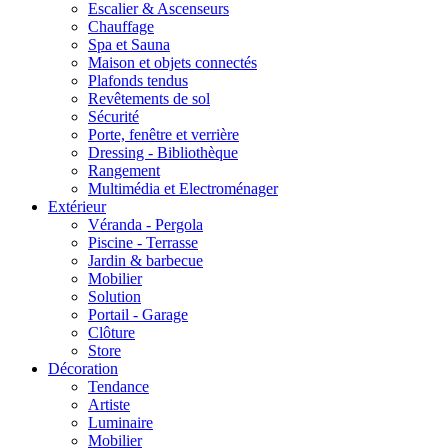
Escalier & Ascenseurs
Chauffage
Spa et Sauna
Maison et objets connectés
Plafonds tendus
Revêtements de sol
Sécurité
Porte, fenêtre et verrière
Dressing - Bibliothèque
Rangement
Multimédia et Electroménager
Extérieur
Véranda - Pergola
Piscine - Terrasse
Jardin & barbecue
Mobilier
Solution
Portail - Garage
Clôture
Store
Décoration
Tendance
Artiste
Luminaire
Mobilier