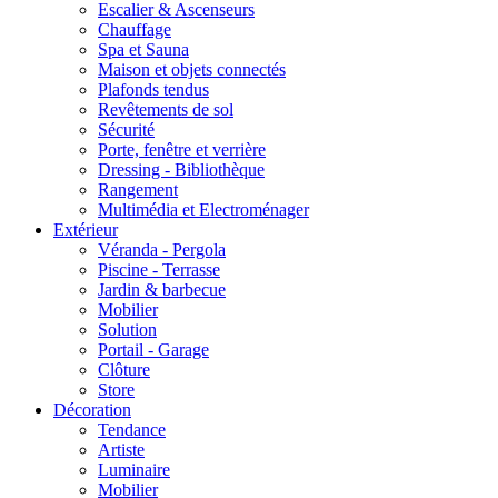
Escalier & Ascenseurs
Chauffage
Spa et Sauna
Maison et objets connectés
Plafonds tendus
Revêtements de sol
Sécurité
Porte, fenêtre et verrière
Dressing - Bibliothèque
Rangement
Multimédia et Electroménager
Extérieur
Véranda - Pergola
Piscine - Terrasse
Jardin & barbecue
Mobilier
Solution
Portail - Garage
Clôture
Store
Décoration
Tendance
Artiste
Luminaire
Mobilier