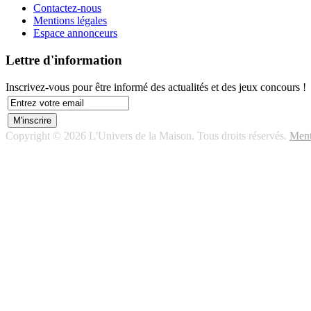
Contactez-nous
Mentions légales
Espace annonceurs
Lettre d'information
Inscrivez-vous pour être informé des actualités et des jeux concours !
Copyright © 2026 L'Univers de la Maison. Tous droits réservés.
Ment