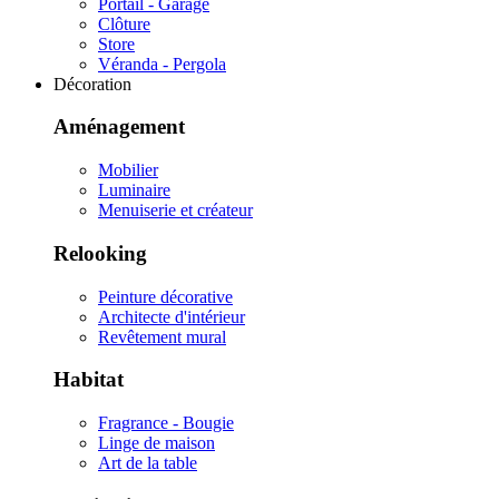
Portail - Garage
Clôture
Store
Véranda - Pergola
Décoration
Aménagement
Mobilier
Luminaire
Menuiserie et créateur
Relooking
Peinture décorative
Architecte d'intérieur
Revêtement mural
Habitat
Fragrance - Bougie
Linge de maison
Art de la table