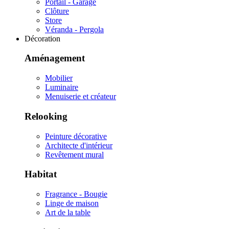
Portail - Garage
Clôture
Store
Véranda - Pergola
Décoration
Aménagement
Mobilier
Luminaire
Menuiserie et créateur
Relooking
Peinture décorative
Architecte d'intérieur
Revêtement mural
Habitat
Fragrance - Bougie
Linge de maison
Art de la table