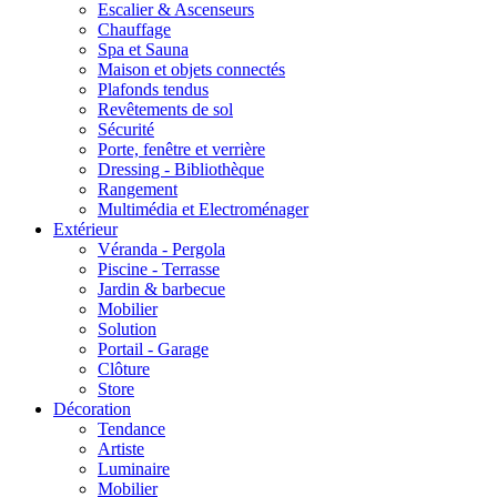
Escalier & Ascenseurs
Chauffage
Spa et Sauna
Maison et objets connectés
Plafonds tendus
Revêtements de sol
Sécurité
Porte, fenêtre et verrière
Dressing - Bibliothèque
Rangement
Multimédia et Electroménager
Extérieur
Véranda - Pergola
Piscine - Terrasse
Jardin & barbecue
Mobilier
Solution
Portail - Garage
Clôture
Store
Décoration
Tendance
Artiste
Luminaire
Mobilier