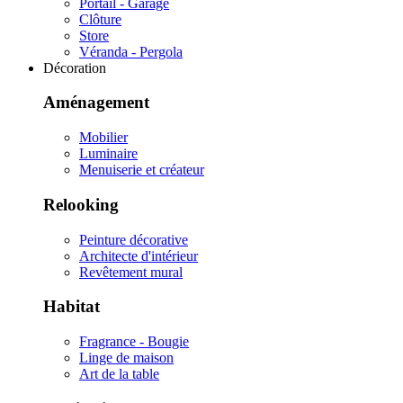
Portail - Garage
Clôture
Store
Véranda - Pergola
Décoration
Aménagement
Mobilier
Luminaire
Menuiserie et créateur
Relooking
Peinture décorative
Architecte d'intérieur
Revêtement mural
Habitat
Fragrance - Bougie
Linge de maison
Art de la table