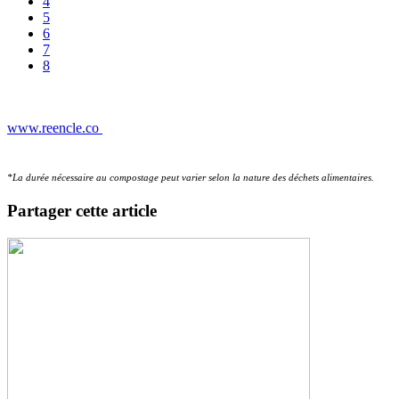
4
5
6
7
8
www.reencle.co
*La durée nécessaire au compostage peut varier selon la nature des déchets alimentaires.
Partager cette article