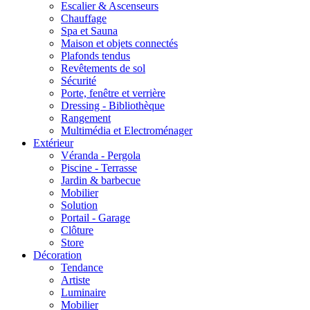
Escalier & Ascenseurs
Chauffage
Spa et Sauna
Maison et objets connectés
Plafonds tendus
Revêtements de sol
Sécurité
Porte, fenêtre et verrière
Dressing - Bibliothèque
Rangement
Multimédia et Electroménager
Extérieur
Véranda - Pergola
Piscine - Terrasse
Jardin & barbecue
Mobilier
Solution
Portail - Garage
Clôture
Store
Décoration
Tendance
Artiste
Luminaire
Mobilier