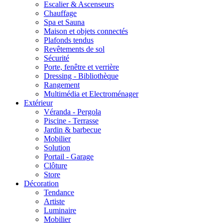
Escalier & Ascenseurs
Chauffage
Spa et Sauna
Maison et objets connectés
Plafonds tendus
Revêtements de sol
Sécurité
Porte, fenêtre et verrière
Dressing - Bibliothèque
Rangement
Multimédia et Electroménager
Extérieur
Véranda - Pergola
Piscine - Terrasse
Jardin & barbecue
Mobilier
Solution
Portail - Garage
Clôture
Store
Décoration
Tendance
Artiste
Luminaire
Mobilier