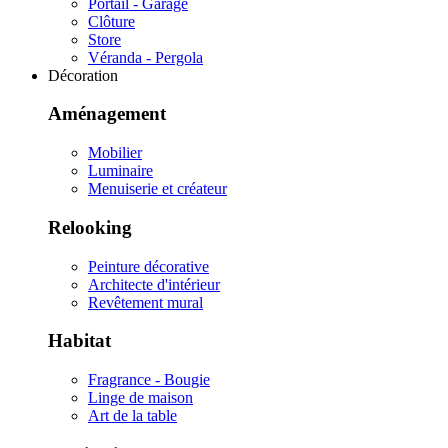
Portail - Garage
Clôture
Store
Véranda - Pergola
Décoration
Aménagement
Mobilier
Luminaire
Menuiserie et créateur
Relooking
Peinture décorative
Architecte d'intérieur
Revêtement mural
Habitat
Fragrance - Bougie
Linge de maison
Art de la table