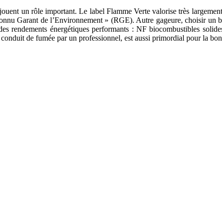
jouent un rôle important. Le label Flamme Verte valorise très largement
econnu Garant de l’Environnement » (RGE). Autre gageure, choisir un b
tir des rendements énergétiques performants : NF biocombustibles soli
e conduit de fumée par un professionnel, est aussi primordial pour la bo