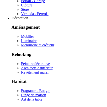
Portail - Garage
Clôture
Store
Véranda - Pergola
Décoration
Aménagement
Mobilier
Luminaire
Menuiserie et créateur
Relooking
Peinture décorative
Architecte d'intérieur
Revêtement mural
Habitat
Fragrance - Bougie
Linge de maison
Art de la table