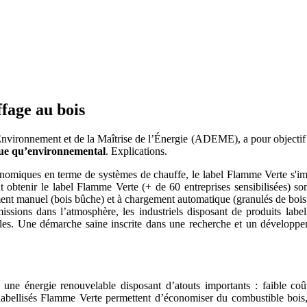
ffage au bois
Environnement et de la Maîtrise de l’Énergie (ADEME), a pour objectif
ique qu’environnemental
. Explications.
t économiques en terme de systèmes de chauffe, le label Flamme Verte 
t obtenir le label Flamme Verte (+ de 60 entreprises sensibilisées) son
ement manuel (bois bûche) et à chargement automatique (granulés de bois 
sions dans l’atmosphère, les industriels disposant de produits label
es. Une démarche saine inscrite dans une recherche et un développem
est une énergie renouvelable disposant d’atouts importants : faible co
labellisés Flamme Verte permettent d’économiser du combustible bois, 