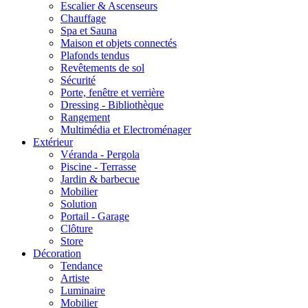
Escalier & Ascenseurs
Chauffage
Spa et Sauna
Maison et objets connectés
Plafonds tendus
Revêtements de sol
Sécurité
Porte, fenêtre et verrière
Dressing - Bibliothèque
Rangement
Multimédia et Electroménager
Extérieur
Véranda - Pergola
Piscine - Terrasse
Jardin & barbecue
Mobilier
Solution
Portail - Garage
Clôture
Store
Décoration
Tendance
Artiste
Luminaire
Mobilier