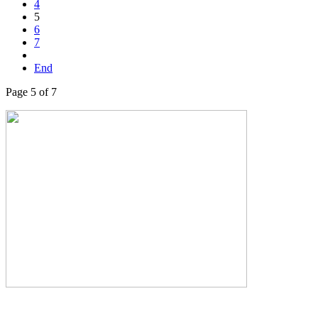
4
5
6
7
End
Page 5 of 7