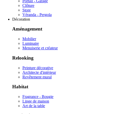
Portail - Garage
Clôture
Store
Véranda - Pergola
Décoration
Aménagement
Mobilier
Luminaire
Menuiserie et créateur
Relooking
Peinture décorative
Architecte d'intérieur
Revêtement mural
Habitat
Fragrance - Bougie
Linge de maison
Art de la table