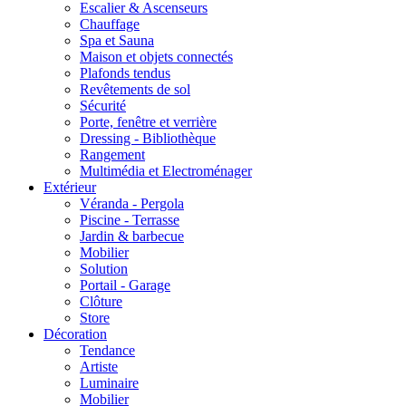
Escalier & Ascenseurs
Chauffage
Spa et Sauna
Maison et objets connectés
Plafonds tendus
Revêtements de sol
Sécurité
Porte, fenêtre et verrière
Dressing - Bibliothèque
Rangement
Multimédia et Electroménager
Extérieur
Véranda - Pergola
Piscine - Terrasse
Jardin & barbecue
Mobilier
Solution
Portail - Garage
Clôture
Store
Décoration
Tendance
Artiste
Luminaire
Mobilier