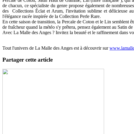
Percale de Coton, Satin Haut de Gamme, Lin (fibre française ), qui ap
de chacun, ce spécialiste du genre propose également de nombreuses d
des Collections Éclat et Arum, l'invitation sublime et délicieuse a
l'élégance racée inspirée de la Collection Perle Rare.
En cette saison de transition, la Percale de Coton et le Lin semblent ê
de fraîcheur quand la météo s'y prêtera, pensez également au Satin de
Avec La Malle des Anges ? Invitez la beauté et le raffinement dans vos 
Tout l'univers de La Malle des Anges est à découvrir sur
www.lamall
Partager cette article