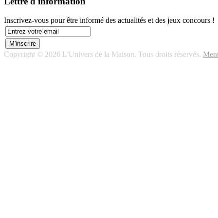
Lettre d'information
Inscrivez-vous pour être informé des actualités et des jeux concours !
Copyright © 2026 L'Univers de la Maison. Tous droits réservés.
Ment