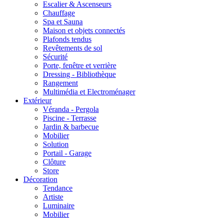
Escalier & Ascenseurs
Chauffage
Spa et Sauna
Maison et objets connectés
Plafonds tendus
Revêtements de sol
Sécurité
Porte, fenêtre et verrière
Dressing - Bibliothèque
Rangement
Multimédia et Electroménager
Extérieur
Véranda - Pergola
Piscine - Terrasse
Jardin & barbecue
Mobilier
Solution
Portail - Garage
Clôture
Store
Décoration
Tendance
Artiste
Luminaire
Mobilier