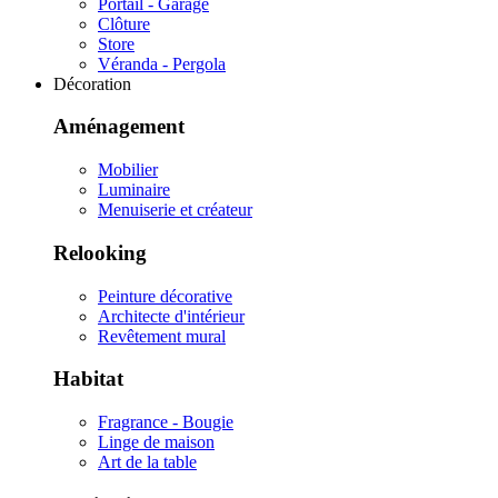
Portail - Garage
Clôture
Store
Véranda - Pergola
Décoration
Aménagement
Mobilier
Luminaire
Menuiserie et créateur
Relooking
Peinture décorative
Architecte d'intérieur
Revêtement mural
Habitat
Fragrance - Bougie
Linge de maison
Art de la table