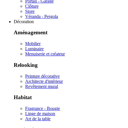
Portail - Garage
Clôture
Store
Véranda - Pergola
Décoration
Aménagement
Mobilier
Luminaire
Menuiserie et créateur
Relooking
Peinture décorative
Architecte d'intérieur
Revêtement mural
Habitat
Fragrance - Bougie
Linge de maison
Art de la table