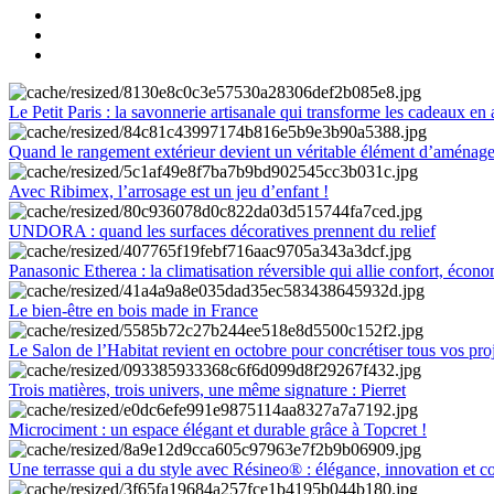
Le Petit Paris : la savonnerie artisanale qui transforme les cadeaux en 
Quand le rangement extérieur devient un véritable élément d’aménag
Avec Ribimex, l’arrosage est un jeu d’enfant !
UNDORA : quand les surfaces décoratives prennent du relief
Panasonic Etherea : la climatisation réversible qui allie confort, économ
Le bien-être en bois made in France
Le Salon de l’Habitat revient en octobre pour concrétiser tous vos pro
Trois matières, trois univers, une même signature : Pierret
Microciment : un espace élégant et durable grâce à Topcret !
Une terrasse qui a du style avec Résineo® : élégance, innovation et c