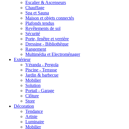
Escalier & Ascenseurs
Chauffage
Spa et Sauna
Maison et objets connectés
Plafonds tendus
Revêtements de sol
Sécurité
Porte, fenêtre et verrière
Dressing - Bibliothèque
Rangement
Multimédia et Electroménager
Extérieur
Véranda - Pergola
Piscine - Terrasse
Jardin & barbecue
Mobilier
Solution
Portail - Garage
Clôture
Store
Décoration
Tendance
Artiste
Luminaire
Mobilier