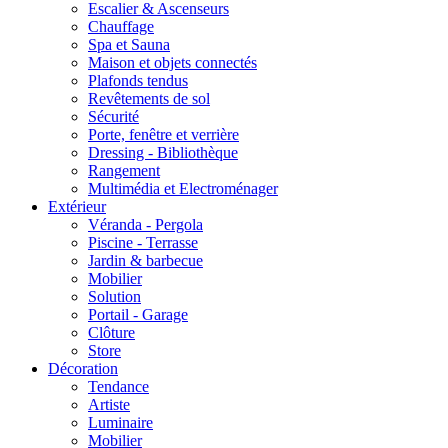
Escalier & Ascenseurs
Chauffage
Spa et Sauna
Maison et objets connectés
Plafonds tendus
Revêtements de sol
Sécurité
Porte, fenêtre et verrière
Dressing - Bibliothèque
Rangement
Multimédia et Electroménager
Extérieur
Véranda - Pergola
Piscine - Terrasse
Jardin & barbecue
Mobilier
Solution
Portail - Garage
Clôture
Store
Décoration
Tendance
Artiste
Luminaire
Mobilier