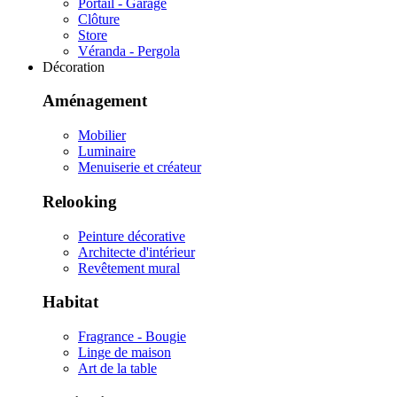
Portail - Garage
Clôture
Store
Véranda - Pergola
Décoration
Aménagement
Mobilier
Luminaire
Menuiserie et créateur
Relooking
Peinture décorative
Architecte d'intérieur
Revêtement mural
Habitat
Fragrance - Bougie
Linge de maison
Art de la table