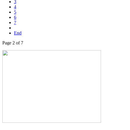
3
4
5
6
7
End
Page 2 of 7