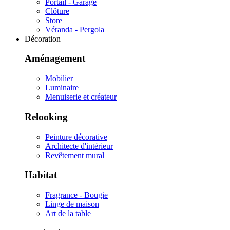
Portail - Garage
Clôture
Store
Véranda - Pergola
Décoration
Aménagement
Mobilier
Luminaire
Menuiserie et créateur
Relooking
Peinture décorative
Architecte d'intérieur
Revêtement mural
Habitat
Fragrance - Bougie
Linge de maison
Art de la table