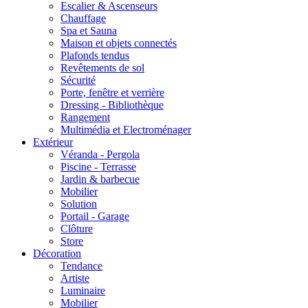
Escalier & Ascenseurs
Chauffage
Spa et Sauna
Maison et objets connectés
Plafonds tendus
Revêtements de sol
Sécurité
Porte, fenêtre et verrière
Dressing - Bibliothèque
Rangement
Multimédia et Electroménager
Extérieur
Véranda - Pergola
Piscine - Terrasse
Jardin & barbecue
Mobilier
Solution
Portail - Garage
Clôture
Store
Décoration
Tendance
Artiste
Luminaire
Mobilier